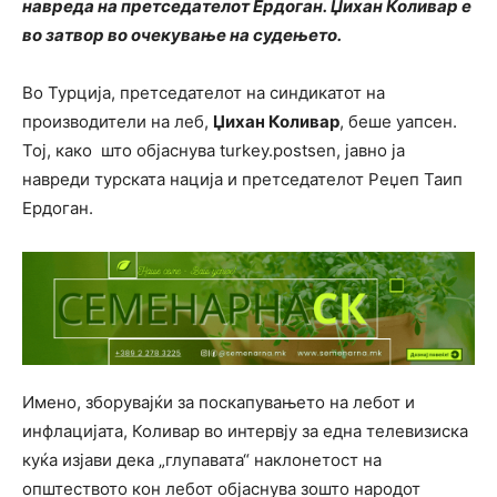
навреда на претседателот Ердоган. Џихан Коливар е
во затвор во очекување на судењето.
Во Турција, претседателот на синдикатот на
производители на леб,
Џихан Коливар
, беше уапсен.
Тој, како што објаснува turkey.postsen, јавно ја
навреди турската нација и претседателот Реџеп Таип
Ердоган.
Имено, зборувајќи за поскапувањето на лебот и
инфлацијата, Коливар во интервју за една телевизиска
куќа изјави дека „глупавата“ наклонетост на
општеството кон лебот објаснува зошто народот