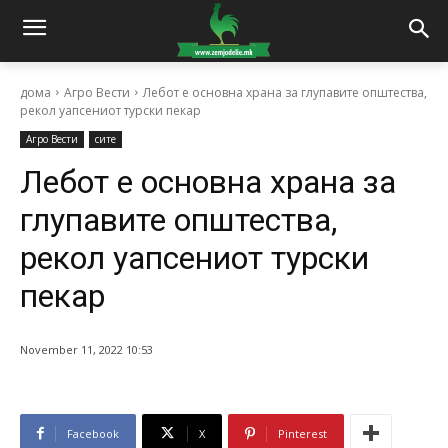
дома
Агро Вести
Лебот е основна храна за глупавите општества,
рекол уапсениот турски пекар
Агро Вести
сите
Лебот е основна храна за
глупавите општества,
рекол уапсениот турски
пекар
November 11, 2022 10:53
Facebook
X
Pinterest