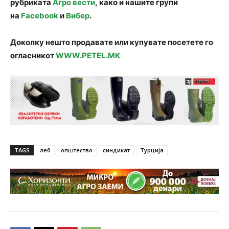
рубриката
Агро вести
, како и нашите групи
на
Facebook
и
Вибер
.
Доколку нешто продавате или купувате посетете го
огласникот
WWW.PETEL.MK
TAGS
леб
општество
синдикат
Турција