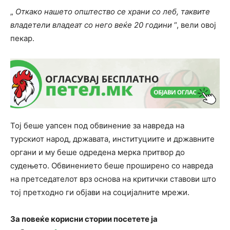
„
Откако нашето општество се храни со леб, таквите
владетели владеат со него веќе 20 години
“, вели овој
пекар.
Тој беше уапсен под обвинение за навреда на
турскиот народ, државата, институциите и државните
органи и му беше одредена мерка притвор до
судењето. Обвинението беше проширено со навреда
на претседателот врз основа на критички ставови што
тој претходно ги објави на социјалните мрежи.
За повеќе корисни стории посетете ја