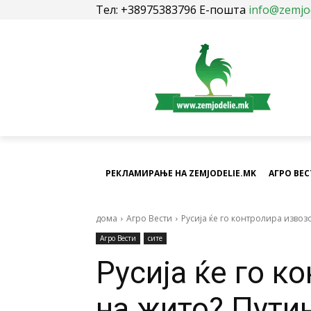
Тел: +38975383796 Е-пошта
info@zemjo
РЕКЛАМИРАЊЕ НА ZEMJODELIE.MK
АГРО ВЕ
дома
Агро Вести
Русија ќе го контролира извозо
Агро Вести
сите
Русија ќе го к
на жито? Пути