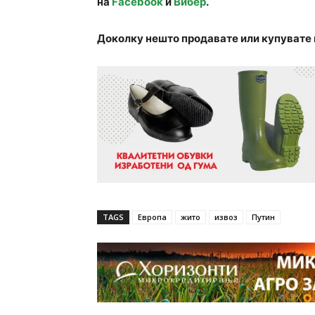
на
Facebook
и
Вибер
.
Доколку нешто продавате или купувате 
TAGS
Европа
жито
извоз
Путин