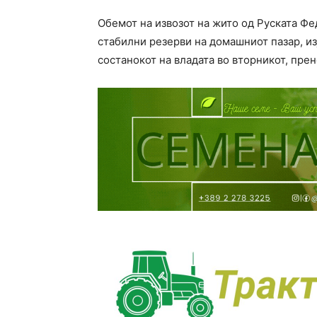
Обемот на извозот на жито од Руската Фе
стабилни резерви на домашниот пазар, и
состанокот на владата во вторникот, пре