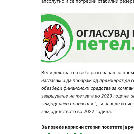
апсолутно и се потребни стабилни резерв
Вели дека за тоа веќе разговарал со пр
нагласам и да побарам од премиерот да г
обезбеди финансиски средства за компан
завршување на жетвата во 2023 година, за
земјоделски производи
“, ги наведе и ви
земјоделството во 2022 година.
За повеќе корисни стории посетете ја р