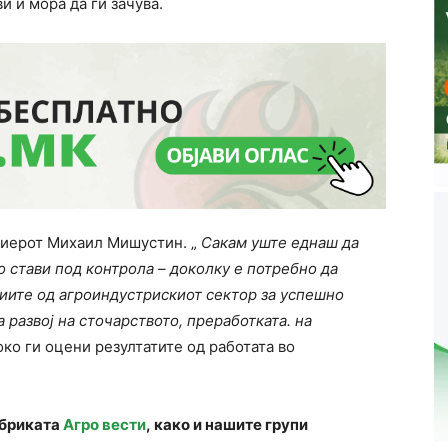
и и мора да ги зачува.
емиерот Михаил Мишустин. „
Сакам уште еднаш да
о стави под контрола – доколку е потребно да
иите од агроиндустрискиот сектор за успешно
 развој на сточарството, преработката. на
соко ги оцени резултатите од работата во
убриката
Агро вести
, како и нашите групи