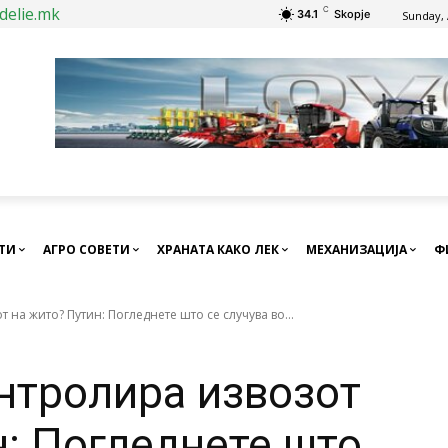
delie.mk
C
34.1
Skopje
Sunday, 
СТИ
АГРО СОВЕТИ
ХРАНАТА КАКО ЛЕК
МЕХАНИЗАЦИЈА
Ф
т на жито? Путин: Погледнете што се случува во...
онтролира извозот
н: Погледнете што