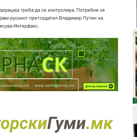
дерација треба да се контролира. Потребни се
зјави рускиот претседател Владимир Путин на
несува Интерфакс.