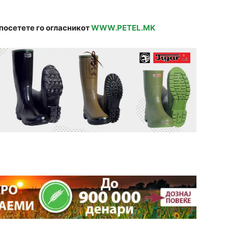
посетете го огласникот
WWW.PETEL.MK