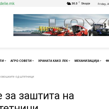
delie.mk
C
30.3
Skopje
Friday, 
СТИ
АГРО СОВЕТИ
ХРАНАТА КАКО ЛЕК
МЕХАНИЗАЦИЈА
Ф
 овошките од штетници
 за заштита на
тетници