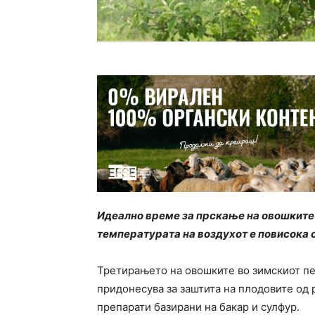
Идеално време за прскање на овошките е
температурата на воздухот е повисока 
Третирањето на овошките во зимскиот пе
придонесува за заштита на плодовите од 
препарати базирани на бакар и сулфур.