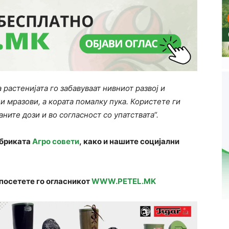
 растенијата го забавуваат нивниот развој и
 мразови, а кората помалку пука. Користете ги
ите дози и во согласност со упатствата“.
убриката
Агро совети
, како и нашите социјални
посетете го огласникот
WWW.PETEL.MK