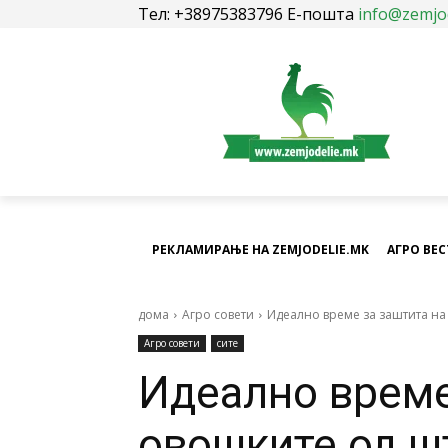
Тел: +38975383796 Е-пошта
info@zemjo
РЕКЛАМИРАЊЕ НА ZEMJODELIE.MK
АГРО ВЕ
дома
Агро совети
Идеално време за заштита на
Агро совети
сите
Идеално време
овошките од ш