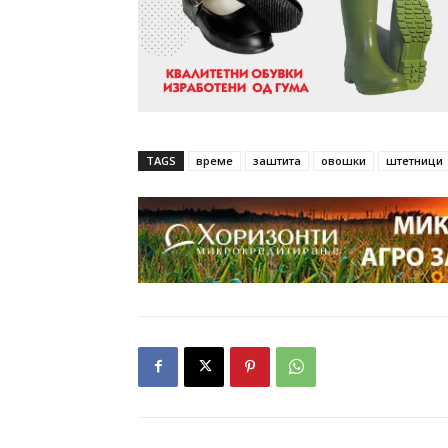
TAGS
време
заштита
овошки
штетници