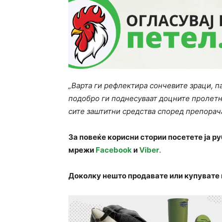
„Варта ги рефлектира сончевите зраци, па
подобро ги поднесуваат доцните пролетни
сите заштитни средства според препорачан
За повеќе корисни стории посетете ја р
мрежи
Facebook
и
Viber
.
Доколку нешто продавате или купувате 