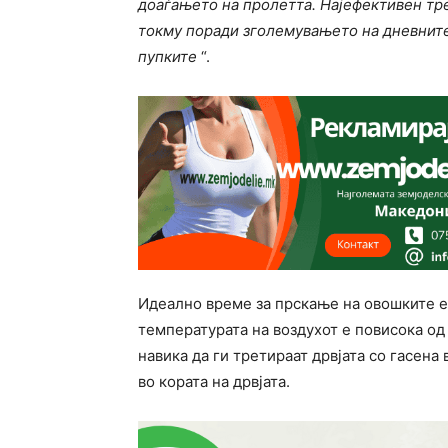
доаѓањето на пролетта. Најефективен тр
токму поради зголемувањето на дневните
пупките
“.
Идеално време за прскање на овошките е 
температурата на воздухот е повисока о
навика да ги третираат дрвјата со гасена
во кората на дрвјата.