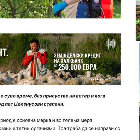
 суво време, без присуство на ветер и кога
од пет Целзиусови степени.
риод е основна мерка и во голема мера
разни штетни организми. Тоа треба да се направи со