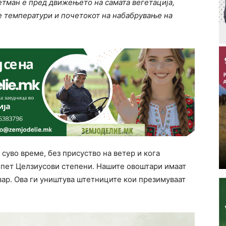
етман е пред движењето на самата вегетација,
 температури и почетокот на набабрување на
суво време, без присуство на ветер и кога
д пет Целзиусови степени. Нашите овоштари имаат
 вар. Ова ги уништува штетниците кои презимуваат