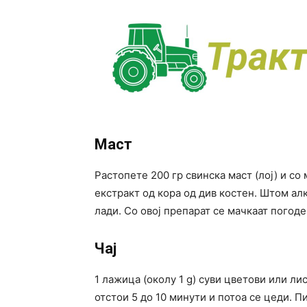
Маст
Растопете 200 гр свинска маст (лој) и со
екстракт од кора од див костен. Штом алк
лади. Со овој препарат се мачкаат погоде
Чај
1 лажица (околу 1 g) суви цветови или лис
отстои 5 до 10 минути и потоа се цеди. Пи