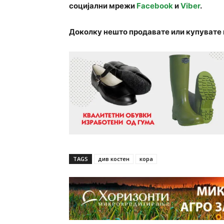
социјални мрежи
Facebook
и
Viber
.
Доколку нешто продавате или купувате 
TAGS
див костен
кора