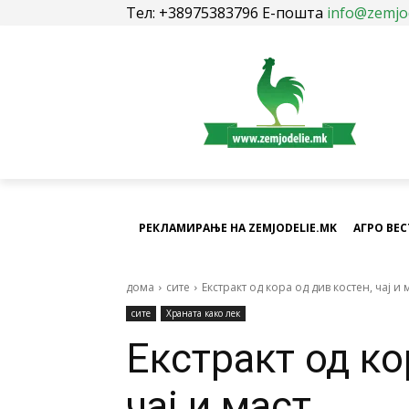
Тел: +38975383796 Е-пошта
info@zemjo
РЕКЛАМИРАЊЕ НА ZEMJODELIE.MK
АГРО ВЕ
дома
сите
Екстракт од кора од див костен, чај и 
сите
Храната како лек
Екстракт од ко
чај и маст