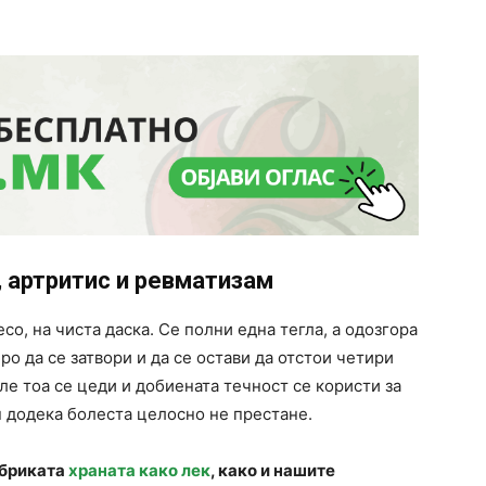
 артритис и ревматизам
есо, на чиста даска. Се полни една тегла, а одозгора
ро да се затвори и да се остави да отстои четири
ле тоа се цеди и добиената течност се користи за
н додека болеста целосно не престане.
убриката
храната како лек
, како и нашите