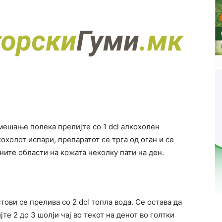
 мешање полека прелијте со 1 dcl алкохолен
охолот испари, препаратот се трга од оган и се
ните области на кожата неколку пати на ден.
тови се прелива со 2 dcl топла вода. Се остава да
јте 2 до 3 шолји чај во текот на денот во голтки