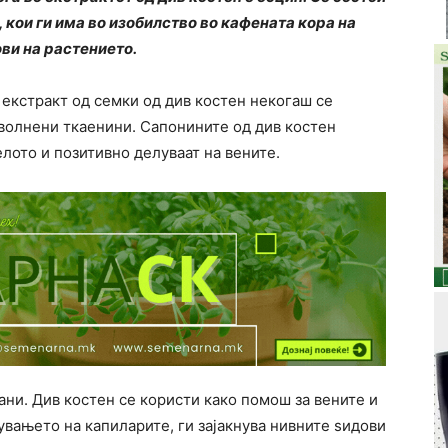
кои ги има во изобилство во кафената кора на
ви на растението.
 екстракт од семки од див костен некогаш се
 волнени ткаенини. Сапонините од див костен
елото и позитивно делуваат на вените.
ни. Див костен се користи како помош за вените и
увањето на капиларите, ги зајакнува нивните ѕидови