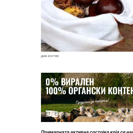
див костен
Примарната активна состојка која се нао