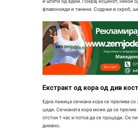
и штити од едем. Покрај есцинот, некои 
флавоноиди и танини. Содржи и скроб, ше
Екстракт од кора од див кос
Една лажица сечкана кора се прелива со 2 
цеди. Сечканата кора може да се прелие с
отстои 1 час и потоа да се процеди. Се пи
дневно.