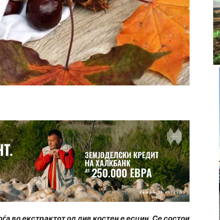
ѓа во екстрактот од див костен е есцин. Се состои