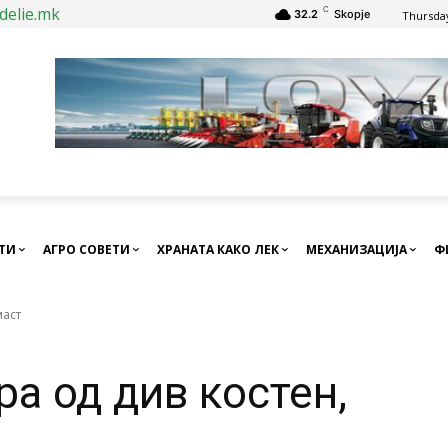
delie.mk
C
32.2
Skopje
Thursday
СТИ
АГРО СОВЕТИ
ХРАНАТА КАКО ЛЕК
МЕХАНИЗАЦИЈА
Ф
маст
ра од див костен,