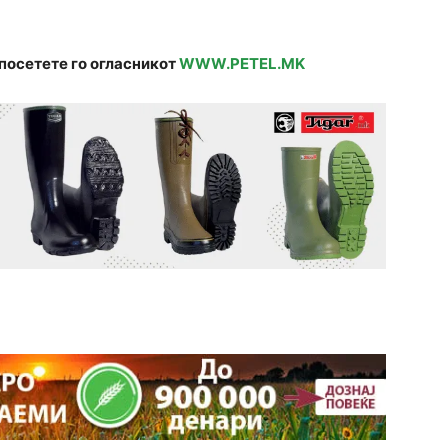
посетете го огласникот
WWW.PETEL.MK