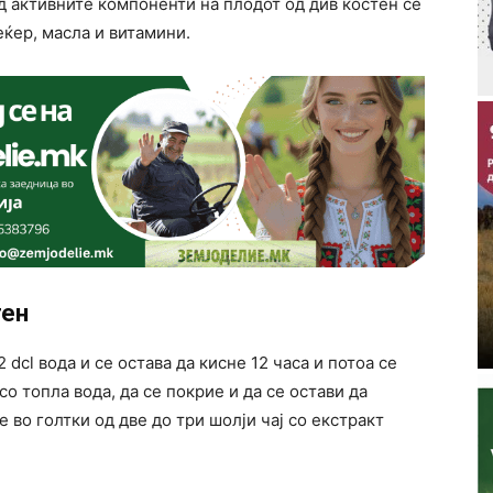
од активните компоненти на плодот од див костен се
ќер, масла и витамини.
тен
dcl вода и се остава да кисне 12 часа и потоа се
о топла вода, да се покрие и да се остави да
е во голтки од две до три шолји чај со екстракт