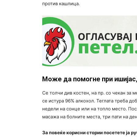
против кашлица.
Може да помогне при ишијас,
Се толчи див костен, на пр. со чекан за м
се истура 96% алкохол. Теглата треба доб
недели на сонце или на топло место. Пос
масажа на болните места, три пати на де
За повеќе корисни стории посетете ја р