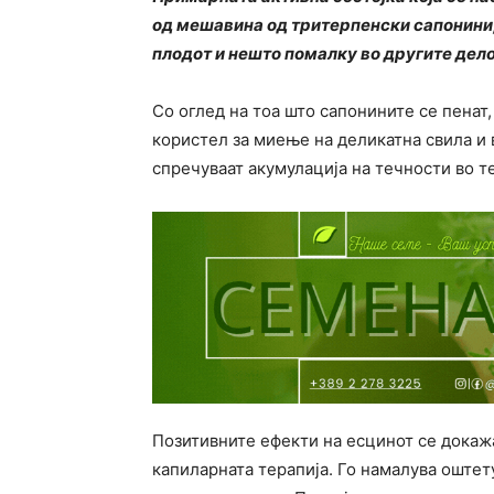
од мешавина од тритерпенски сапонини, 
плодот и нешто помалку во другите дело
Со оглед на тоа што сапонините се пенат,
користел за миење на деликатна свила и
спречуваат акумулација на течности во т
Позитивните ефекти на есцинот се докажа
капиларната терапија. Го намалува оштет