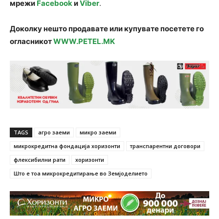
мрежи
Facebook
и
Viber
.
Доколку нешто продавате или купувате посетете го
огласникот
WWW.PETEL.MK
TAGS
агро заеми
микро заеми
микрокредитна фондација хоризонти
транспарентни договори
флексибилни рати
хоризонти
Што е тоа микрокредитирање во Земјоделието