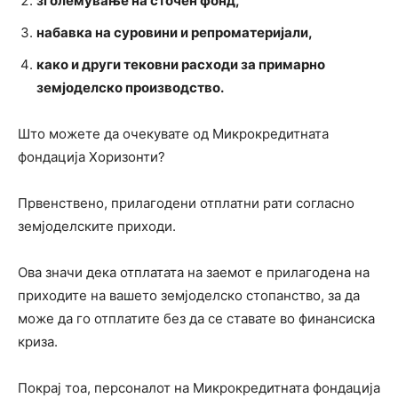
зголемување на сточен фонд,
набавка на суровини и репроматеријали,
како и други тековни расходи за примарно
земјоделско производство.
Што можете да очекувате од Микрокредитната
фондација Хоризонти?
Првенствено, прилагодени отплатни рати согласно
земјоделските приходи.
Ова значи дека отплатата на заемот е прилагодена на
приходите на вашето земјоделско стопанство, за да
може да го отплатите без да се ставате во финансиска
криза.
Покрај тоа, персоналот на Микрокредитната фондација