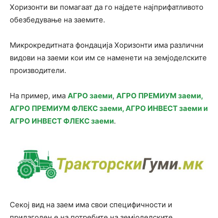
Хоризонти ви помагаат да го најдете најприфатливото
обезбедување на заемите.
Микрокредитната фондација Хоризонти има различни
видови на заеми кои им се наменети на земјоделските
производители.
На пример, има
АГРО заеми
,
АГРО ПРЕМИУМ заеми,
АГРО ПРЕМИУМ ФЛЕКС заеми, АГРО ИНВЕСТ заеми и
АГРО ИНВЕСТ ФЛЕКС заеми
.
Секој вид на заем има свои специфичности и
прилагоден е на потребите на земјоделските