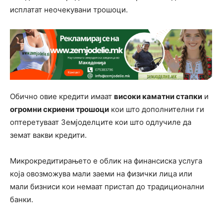
исплатат неочекувани трошоци.
Обично овие кредити имаат
високи каматни стапки
и
огромни скриени трошоци
кои што дополнителни ги
оптеретуваат Земјоделците кои што одлучиле да
земат вакви кредити.
Микрокредитирањето е облик на финансиска услуга
која овозможува мали заеми на физички лица или
мали бизниси кои немаат пристап до традиционални
банки.