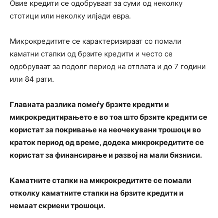
Овие кредити се одобруваат за суми од неколку
стотици или неколку илјади евра.
Микрокредитите се карактеризираат со помали
каматни стапки од брзите кредити и често се
одобруваат за подолг период на отплата и до 7 години
или 84 рати.
Главната разлика помеѓу брзите кредити и
микрокредитирањето е во тоа што брзите кредити се
користат за покривање на неочекувани трошоци во
краток период од време, додека микрокредитите се
користат за финансирање и развој на мали бизниси.
Каматните стапки на микрокредитите се помали
отколку каматните стапки на брзите кредити и
немаат скриени трошоци.