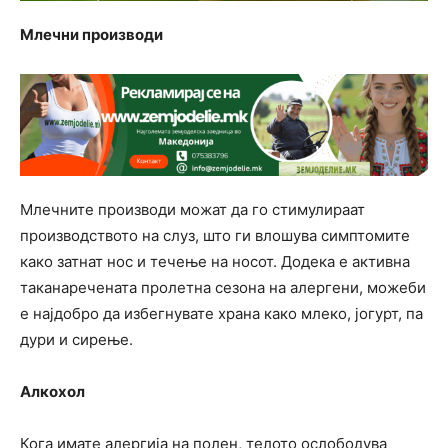
Млечни производи
Млечните производи можат да го стимулираат
производството на слуз, што ги влошува симптомите
како затнат нос и течење на носот. Додека е активна
таканаречената пролетна сезона на алергени, можеби
е најдобро да избегнувате храна како млеко, јогурт, па
дури и сирење.
Алкохол
Кога имате алергија на полен, телото ослободува