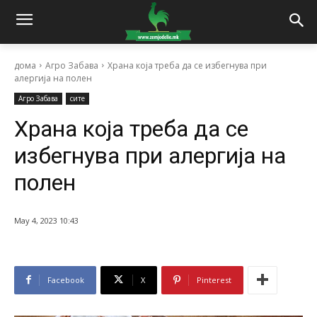
дома
Агро Забава
Храна која треба да се избегнува при
алергија на полен
Агро Забава
сите
Храна која треба да се
избегнува при алергија на
полен
May 4, 2023 10:43
Facebook
X
Pinterest