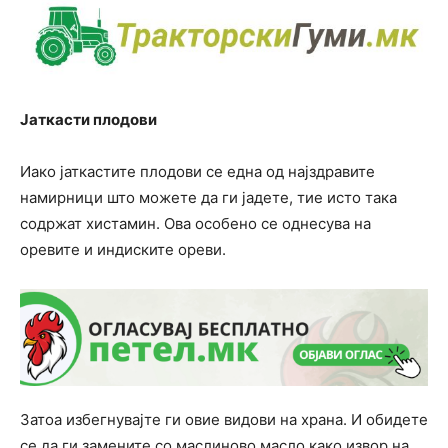
Јаткасти плодови
Иако јаткастите плодови се една од најздравите
намирници што можете да ги јадете, тие исто така
содржат хистамин. Ова особено се однесува на
оревите и индиските ореви.
Затоа избегнувајте ги овие видови на храна. И обидете
се да ги замените со маслиново масло како извор на