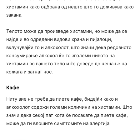
хистамин како одбрана од нешто што го доживува како
закана.
Телото може да произведе хистамин, но може да се
најде и во одредени видови храна и пијалоци,
вклучувајќи го и алкохолот, што значи дека редовното
консумирање алкохол ќе го зголеми нивото на
хистамин во вашето тело и ќе доведе до чешање на
кожата и затнат нос.
Кафе
Ниту вие не треба да пиете кафе, бидејќи како и
алкохолот содржи големи количини на хистамин. Што
значи дека секој пат кога ќе посакате да пиете кафе,
може да ги влошите симптомите на алергија.