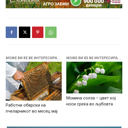
МОЖЕ БИ ЌЕ ВЕ ИНТЕРЕСИРА...
МОЖЕ БИ ЌЕ ВЕ ИНТЕРЕСИРА...
Момина солза – цвет кој
носи среќа во љубовта
Работни обврски на
пчеларникот во месец мај