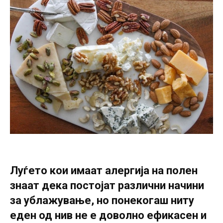
Луѓето кои имаат алергија на полен
знаат дека постојат различни начини
за ублажување, но понекогаш ниту
еден од нив не е доволно ефикасен и