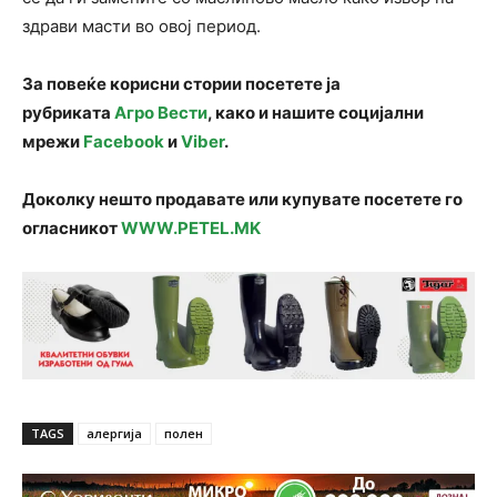
здрави масти во овој период.
За повеќе корисни стории посетете ја
рубриката
Агро Вести
, како и нашите социјални
мрежи
Facebook
и
Viber
.
Доколку нешто продавате или купувате посетете го
огласникот
WWW.PETEL.MK
TAGS
алергија
полен