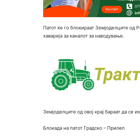
Патот ќе го блокираат Земјоделците од Р
хаварија за каналот за наводување.
Земјоделците од овој крај бараат да се и
Блокада на патот Градско – Прилеп