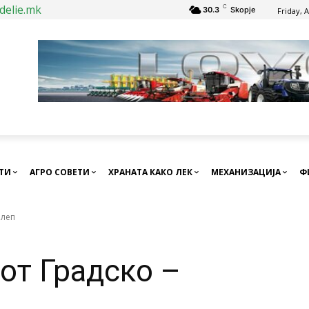
delie.mk
C
30.3
Skopje
Friday, 
СТИ
АГРО СОВЕТИ
ХРАНАТА КАКО ЛЕК
МЕХАНИЗАЦИЈА
Ф
илеп
от Градско –