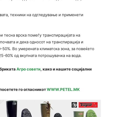
вата, техники на одгледување и применети
и тесна врска помеѓу транспирацијата на
 почвата и дека односот на транспирација и
-50%. Во умерената климатска зона, за повеќето
25-60% од вкупната потрошувачка на вода.
убриката
Агро совети
, како и нашите социјални
посетете го огласникот
WWW.PETEL.MK