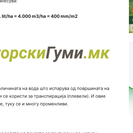
знесува:
0. lit/ha = 4.000 m3/ha = 400 mm/m2
оличината на вода што испарува од површината на
и се користи за транспирација (плевели). И овие
, туку се и многу променливи.