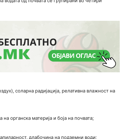
а водата од почвата се групирани во четири
оздух), соларна радијација, релативна влажност на
 на органска материја и боја на почвата;
капиларност, длабочина на подземни води;