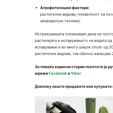
Агрофитолошки фактори:
растителни видови, плевелност на поч
земјоделски техники;
Истражувањата покажуваат дека не посто
растенијата и испарувањето на водата од
испарување е во многу широк опсег од 20
растителни видови, таа обично изнесува 
За повеќе корисни стории посетете ја р
мрежи
Facebook
и
Viber
.
Доколку нешто продавате или купувате 