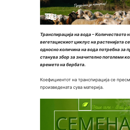
Транспирација на вода – Количеството н
вегетацискиот циклус на растенијата с
односно количина на вода потребна за пр
станува збор за значително поголеми ко
времето на бербата.
Коефициентот на транспирација се пресм
произведената сува материја.