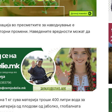
ација во пресметките за наводнување е
сторни промени. Наведените вредности можат да
а 1 кг сува материја троши 400 литри вода за
материја од плодови од јаболко, глобалната