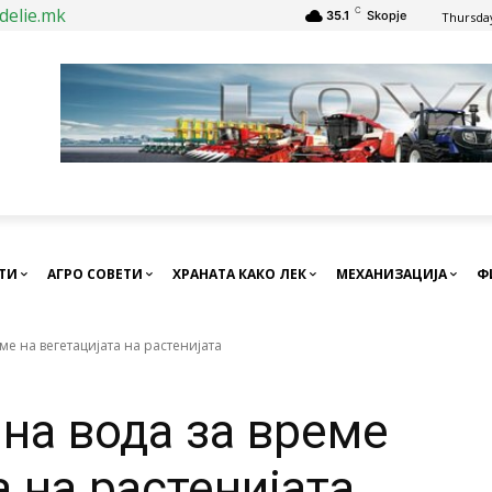
delie.mk
C
35.1
Skopje
Thursday
СТИ
АГРО СОВЕТИ
ХРАНАТА КАКО ЛЕК
МЕХАНИЗАЦИЈА
Ф
ме на вегетацијата на растенијата
на вода за време
а на растенијата