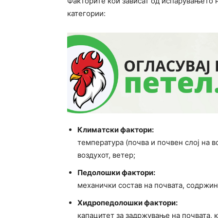
Факторите кои зависат од испарувањето н
категории:
Климатски фактори:
температура (почва и почвен слој на в
воздухот, ветер;
Педолошки фактори:
механички состав на почвата, содржина
Хидропедолошки фактори:
капацитет за задржување на почвата, 