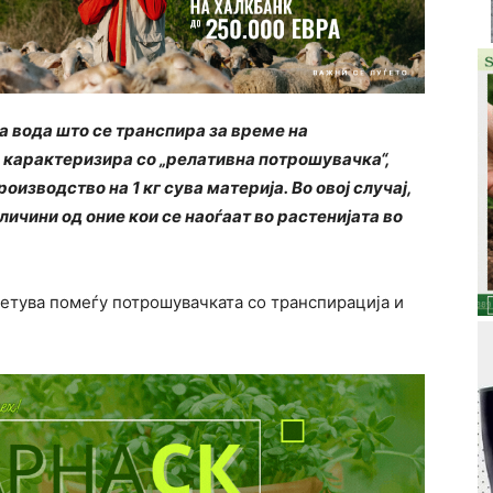
а вода што се транспира за време на
е карактеризира со „релативна потрошувачка“,
оизводство на 1 кг сува материја. Во овој случај,
личини од оние кои се наоѓаат во растенијата во
етува помеѓу потрошувачката со транспирација и