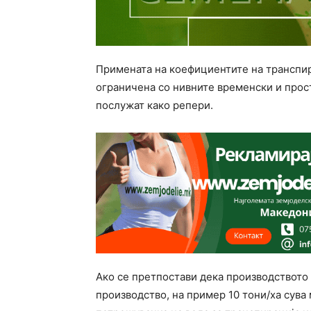
Примената на коефициентите на транспир
ограничена со нивните временски и про
послужат како репери.
Ако се претпостави дека производството н
производство, на пример 10 тони/ха сува 