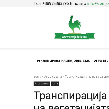
Тел: +38975383796 Е-пошта
info@zemjo
РЕКЛАМИРАЊЕ НА ZEMJODELIE.MK
АГРО ВЕ
дома
Агро совети
Транспирација на вода за вре
Агро совети
сите
Транспирација 
на вегетацијат