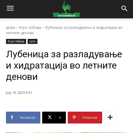
дома
Агро Забава
Лубеница за разладување и хидратација во
летните денови
Агро Забава
сите
Лубеница за разладување
и хидратација во летните
денови
July 10, 2023 8:21
Facebook
X
Pinterest