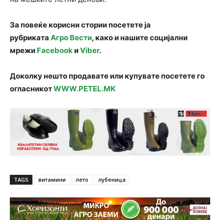
За повеќе корисни стории посетете ја
рубриката
Агро Вести
, како и нашите социјални
мрежи
Facebook
и
Viber
.
Доколку нешто продавате или купувате посетете го
огласникот
WWW.PETEL.MK
TAGS
витамини
лето
лубеница