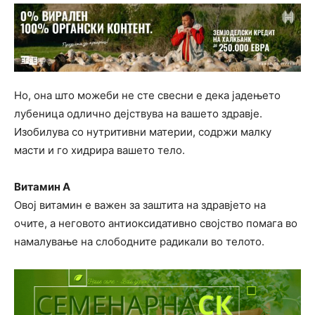
Но, она што можеби не сте свесни е дека јадењето
лубеница одлично дејствува на вашето здравје.
Изобилува со нутритивни материи, содржи малку
масти и го хидрира вашето тело.
Витамин А
Овој витамин е важен за заштита на здравјето на
очите, а неговото антиоксидативно својство помага во
намалување на слободните радикали во телото.