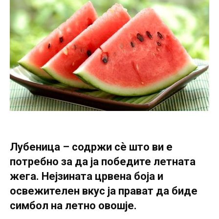
Лубеница – содржи сè што ви е
потребно за да ја победите летната
жега. Нејзината црвена боја и
освежителен вкус ја прават да биде
симбол на летно овошје.