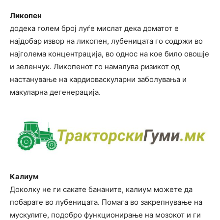
Ликопен
додека голем број луѓе мислат дека доматот е
најдобар извор на ликопен, лубеницата го содржи во
најголема концентрација, во однос на кое било овошје
и зеленчук. Ликопенот го намалува ризикот од
настанување на кардиоваскуларни заболувања и
макуларна дегенерација.
Калиум
Доколку не ги сакате бананите, калиум можете да
побарате во лубеницата. Помага во закрепнување на
мускулите, подобро функционирање на мозокот и ги