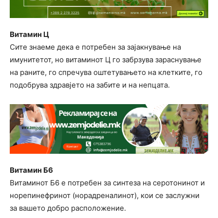
Витамин Ц
Сите знаеме дека е потребен за зајакнување на
имунитетот, но витаминот Ц го забрзува зараснување
на раните, го спречува оштетувањето на клетките, го
подобрува здравјето на забите и на непцата.
Витамин Б6
Витаминот Б6 е потребен за синтеза на серотонинот и
норепинефринот (норадреналинот), кои се заслужни
за вашето добро расположение.