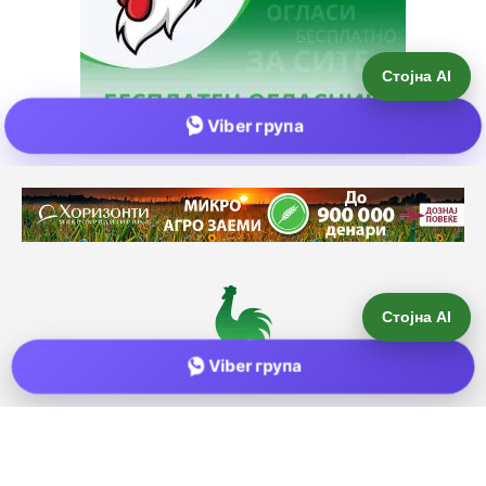
Стојна AI
Viber група
Е-пошта:
info@zemjodelie.mk
Тел: +38975383796