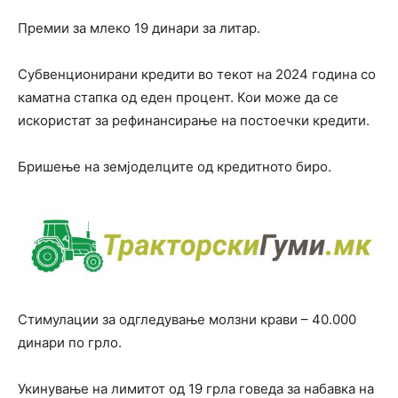
Премии за млеко 19 динари за литар.
Субвенционирани кредити во текот на 2024 година со
каматна стапка од еден процент. Кои може да се
искористат за рефинансирање на постоечки кредити.
Бришење на земјоделците од кредитното биро.
Стимулации за одгледување молзни крави – 40.000
динари по грло.
Укинување на лимитот од 19 грла говеда за набавка на