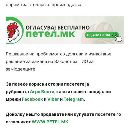
опрема за сточарско производство.
Решавање на проблемот со долгови и изнаоѓање
решение за измена на Законот за ПИО за
земјоделците.
За повеќе корисни стории посетете ја
рубриката
Агро Вести
, како и нашите социјални
мрежи
Facebook
и
Viber
и
Telegram
.
Доколку нешто продавате или купувате посетете го
огласникот
WWW.PETEL.MK