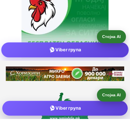
Стојна AI
Viber група
Е-пошта:
info@zemjodelie.mk