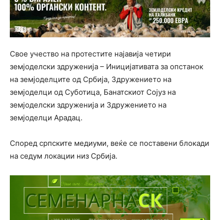
Свое учество на протестите најавија четири
земјоделски здруженија – Иницијативата за опстанок
на земјоделците од Србија, Здружението на
земјоделци од Суботица, Банатскиот Сојуз на
земјоделски здруженија и Здружението на
земјоделци Арадац.
Според српските медиуми, веќе се поставени блокади
на седум локации низ Србија.