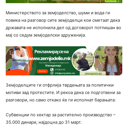
Министерството за земјоделство, шуми и вода ги
повика на разговор сите земјоделци кои сметаат дека
државата не исполнила дел од договорот потпишан во
мај со седум земјоделски здруженија.
Земјоделците ги отфрлија тврдењата за политички
мотиви зад протестите. И рекоа дека се подготвени за
разговори, но само откако ќе ги исполнат барањата:
Субвенции по хектар за растително производство –
35.000 динари, најдоцна до 31 март.