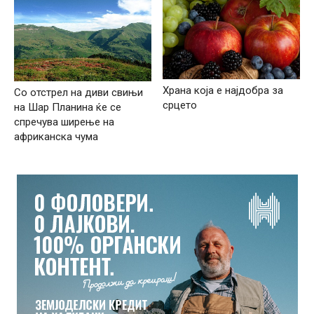
Храна која е најдобра за
Со отстрел на диви свињи
срцето
на Шар Планина ќе се
спречува ширење на
африканска чума