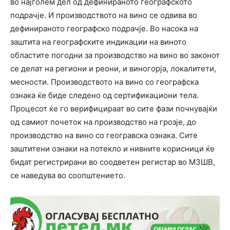
во најголем дел од дефинираното географското
подрачје. И производството на вино се одвива во
дефинираното географско подрачје. Во насока на
заштита на географските индикации на виното
областите погодни за производство на вино во законот
се делат на региони и реони, и виногорја, локалитети,
месности. Производството на вино со географска
ознака ќе биде следено од сертификациони тела.
Процесот ќе го верифицираат во сите фази почнувајќи
од самиот почеток на производство на грозје, до
производство на вино со геогравска ознака. Сите
заштитени ознаки на потекло и нивните корисници ќе
бидат регистрирани во соодветен регистар во МЗШВ,
се наведува во соопштението.