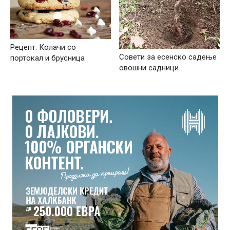
Рецепт: Колачи со
Совети за есенско садење
портокал и брусница
овошни садници