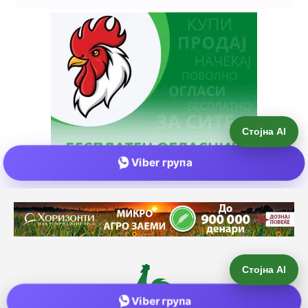
Стојна AI
Viber група