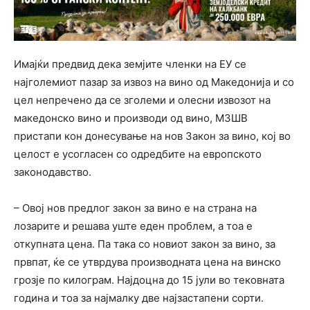
Имајќи предвид дека земјите членки на ЕУ се
најголемиот пазар за извоз на вино од Македонија и со
цел непречено да се зголеми и олесни извозот на
македонско вино и производи од вино, МЗШВ
пристапи кон донесување на нов Закон за вино, кој во
целост е усогласен со одредбите на европското
законодавство.
– Овој нов предлог закон за вино е на страна на
лозарите и решава уште еден проблем, а тоа е
откупната цена. Па така со новиот закон за вино, за
првпат, ќе се утврдува производната цена на винско
грозје по килограм. Најдоцна до 15 јули во тековната
година и тоа за најмалку две најзастапени сорти.