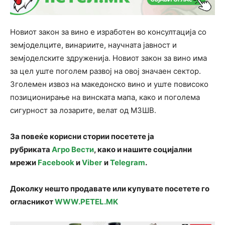
Новиот закон за вино е изработен во консултација со
земјоделците, винариите, научната јавност и
земјоделските здруженија. Новиот закон за вино има
за цел уште поголем развој на овој значаен сектор.
Зголемен извоз на македонско вино и уште повисоко
позиционирање на винската мапа, како и поголема
сигурност за лозарите, велат од МЗШВ.
За повеќе корисни стории посетете ја
рубриката
Агро Вести
, како и нашите социјални
мрежи
Facebook
и
Viber
и
Telegram
.
Доколку нешто продавате или купувате посетете го
огласникот
WWW.PETEL.MK