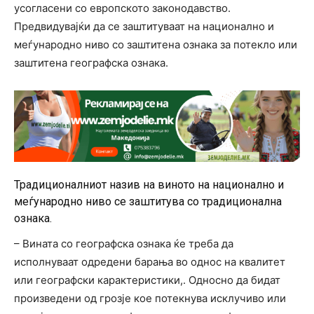
усогласени со европското законодавство.
Предвидувајќи да се заштитуваат на национално и
меѓународно ниво со заштитена ознака за потекло или
заштитена географска ознака.
Традиционалниот назив на виното на национално и
меѓународно ниво се заштитува со традиционална
ознака.
– Вината со географска ознака ќе треба да
исполнуваат одредени барања во однос на квалитет
или географски карактеристики,. Односно да бидат
произведени од грозје кое потекнува исклучиво или