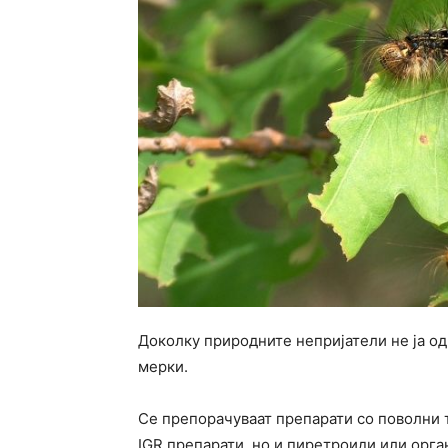
Доколку природните непријатели не ја од
мерки.
Се препорачуваат препарати со поволни то
IGR препарати, но и пиретроиди или орг