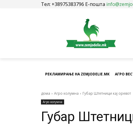
Тел: +38975383796 Е-пошта
info@zemjo
РЕКЛАМИРАЊЕ НА ZEMJODELIE.MK
АГРО ВЕ
дома
Агро колумна
Губар Штетници кај оревот
Агро колумна
Губар Штетниц