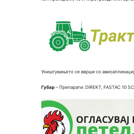
Уништувањето се вврши со авиоапликациј
Губар
– Препарати: DIREKT, FASTAC 10 SC