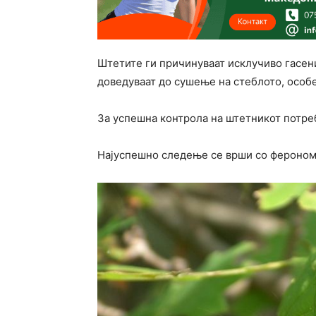
Штетите ги причинуваат исклучиво гасени
доведуваат до сушење на стеблото, особ
За успешна контрола на штетникот потре
Најуспешно следење се врши со фероном