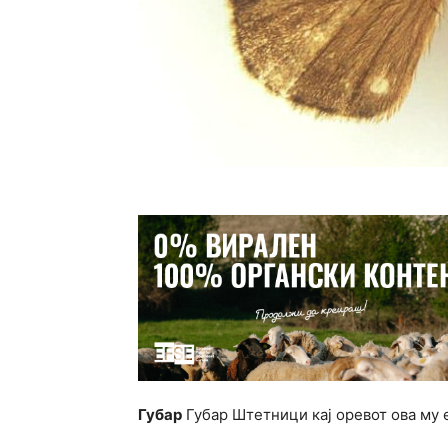
Губар
Губар Штетници кај оревот ова му 