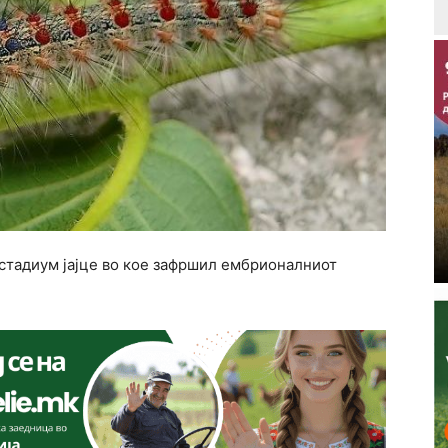
 стадиум јајце во кое зафршил ембрионалниот