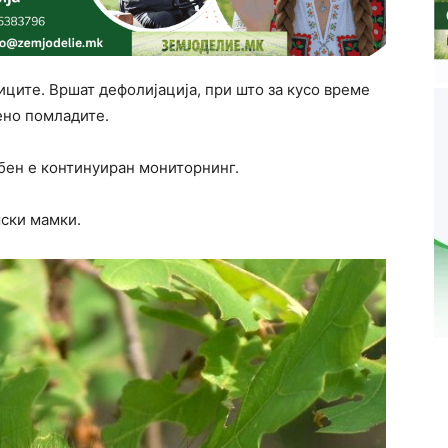
ците. Вршат дефолијација, при што за кусо време
ено помладите.
бен е континуиран мониторнинг.
ски мамки.