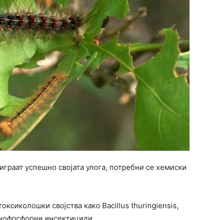
играат успешно својата улога, потребни се хемиски
ксиколошки својства како Bacillus thuringiensis,
анофосфорни инсектициди.