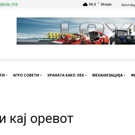
delie.mk
C
34.3
Skopje
Saturday
СТИ
АГРО СОВЕТИ
ХРАНАТА КАКО ЛЕК
МЕХАНИЗАЦИЈА
Ф
и кај оревот