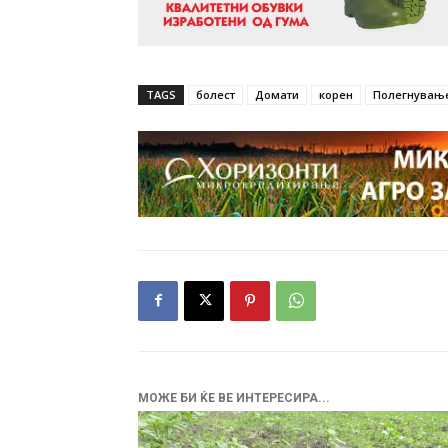
TAGS
болест
Домати
корен
Полегнување
МОЖЕ БИ ЌЕ ВЕ ИНТЕРЕСИРА...