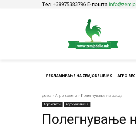
Тел: +38975383796 Е-пошта
info@zemjo
РЕКЛАМИРАЊЕ НА ZEMJODELIE.MK
АГРО ВЕ
дома
Агро совети
Полегнување на расад
Агро совети
Агро училница
Полегнување 