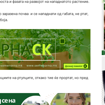
оста и фазата на развојот на нападнатото растение.
 заразена почва и се нападнати од габата, не ртат,
боја.
циите на ртулците, откако тие ќе прортат, но пред