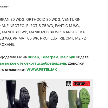
лест:
ERPAN 80 WDG, ORTHOCID 80 WDG, VENTURIN,
ANE NEOTEC, ELECTIS 75 WG, FANTIC M WG,
, MANFIL 80 WP, MANKOZEB 80 WP, MANKOZEB R,
B WG, PRIMAT 80 WP, PROFILUX, RIDOMIL MZ 72-
PROXANIL
емјоделие.мк на
Вибер
,
Телеграм
,
Фејсбук
бидете
во во кое сте секогаш добредојдени
.
Доколку
 го огласникот
WWW.PETEL.MK