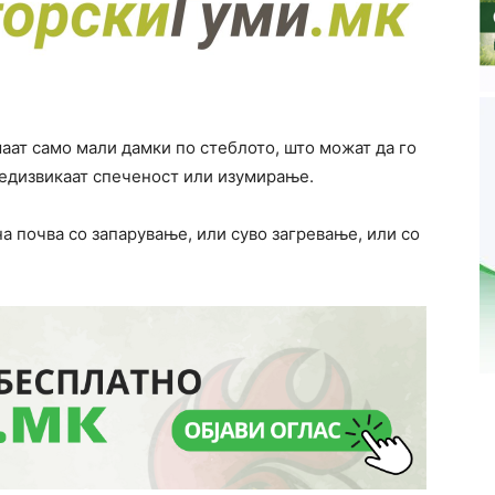
маат само мали дамки по стеблото, што можат да го
редизвикаат спеченост или изумирање.
а почва со запарување, или суво загревање, или со