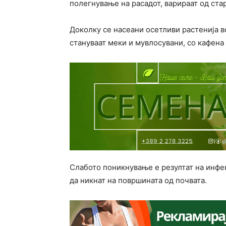
полегнување на расадот, варираат од стар
Доколку се насеани осетливи растенија во
стануваат меки и мувлосувани, со кафена 
Слабото поникнување е резултат на инфек
да никнат на површината од почвата.