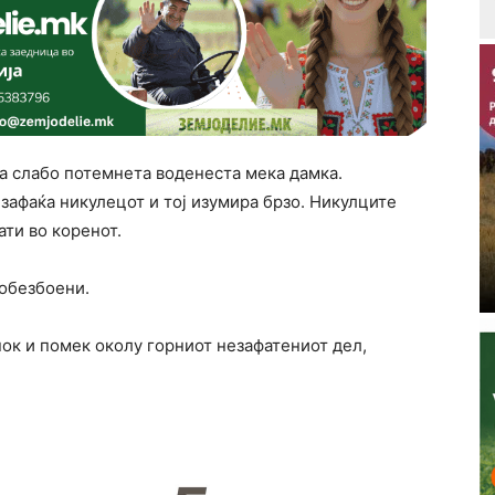
на слабо потемнета воденеста мека дамка.
 зафаќа никулецот и тој изумира брзо. Никулците
ати во коренот.
 обезбоени.
ок и помек околу горниот незафатениот дел,