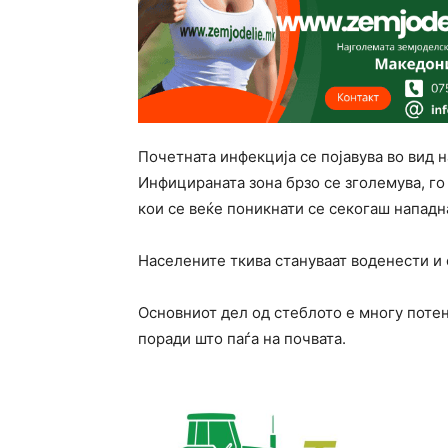
Почетната инфекција се појавува во вид 
Инфицираната зона брзо се зголемува, го
кои се веќе поникнати се секогаш нападн
Населените ткива стануваат воденести и
Основниот дел од стеблото е многу потен
поради што паѓа на почвата.