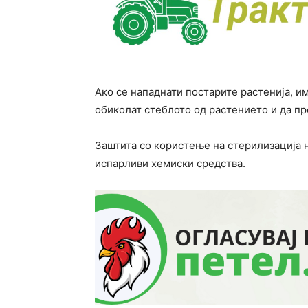
Ако се нападнати постарите растенија, и
обиколат стеблото од растението и да п
Заштита со користење на стерилизација н
испарливи хемиски средства.