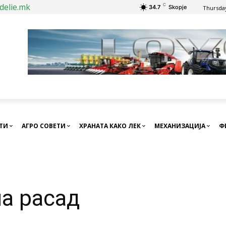
delie.mk
C
34.7
Skopje
Thursday
СТИ
АГРО СОВЕТИ
ХРАНАТА КАКО ЛЕК
МЕХАНИЗАЦИЈА
Ф
на расад