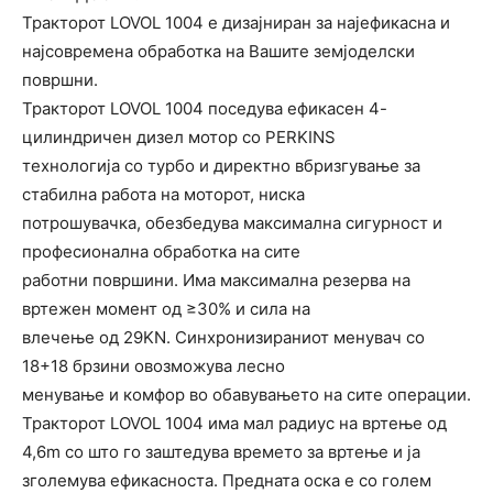
Тракторот LOVOL 1004 е дизајниран за најефикасна и
најсовремена обработка на Вашите земјоделски
површни.
Тракторот LOVOL 1004 поседува ефикасен 4-
цилиндричен дизел мотор со PERKINS
технологија со турбо и директно вбризгување за
стабилна работа на моторот, ниска
потрошувачка, обезбедува максимална сигурност и
прoфесионална обработка на сите
работни површини. Има максимална резерва на
вртежен момент од ≥30% и сила на
влечење од 29KN. Синхронизираниот менувач со
18+18 брзини овозможува лесно
менување и комфор во обавувањето на сите операции.
Тракторот LOVOL 1004 има мал радиус на вртење од
4,6m со што го заштедува времето за вртење и ја
зголемува ефикасноста. Предната оска е со голем