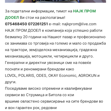
За подетални информации, тимот на
НАЈК ПРОМ
ДООЕЛ
Ви стои на располагање!
075468450
072261251
e-mail: najkprom@live.com
НАЈК ПРОМ ДООЕЛ е компанија која успешно работи
безмалку 20 години на Нашиот пазар и професионално
се занимава со трговија на големо и мало со продажба
на трактори, земјоделска механизација, градежна
механизација, мотоцикли, четирицикли и друго.
Генерални и директни увозници сме на повеќе
поснати и реномирани брендови како
LOVOL, POLARIS, ODES, OKAY Economic, AGROKUN и
други.
Поседуваме високо опремени и квалификувани
сервиси во Струмица и Битола со кои
вршиме овластено сервисирање на сите брендови во
и вон гарантен рок, редовни