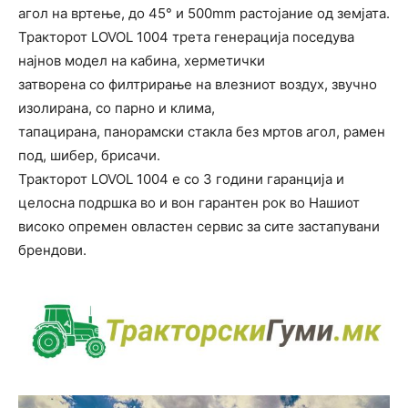
агол на вртење, до 45° и 500mm растојание од земјата.
Тракторот LOVOL 1004 трета генерација поседува
најнов модел на кабина, херметички
затворена со филтрирање на влезниот воздух, звучно
изолирана, со парно и клима,
тапацирана, панорамски стакла без мртов агол, рамен
под, шибер, брисачи.
Тракторот LOVOL 1004 е со 3 години гаранција и
целосна подршка во и вон гарантен рок во Нашиот
високо опремен овластен сервис за сите застапувани
брендови.