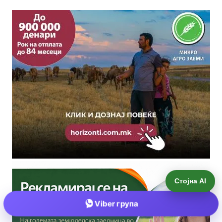
Стојна AI
Viber група