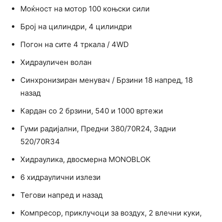
Mоќност на мотор 100 коњски сили
Број на цилиндри, 4 цилиндри
Погон на сите 4 тркала / 4WD
Хидрауличен волан
Синхронизиран менувач / Брзини 18 напред, 18
назад
Кардан со 2 брзини, 540 и 1000 вртежи
Гуми радијални, Предни 380/70R24, Задни
520/70R34
Хидраулика, двосмерна MONOBLOK
6 хидраулични излези
Тегови напред и назад
Компресор, приклучоци за воздух, 2 влечни куки,