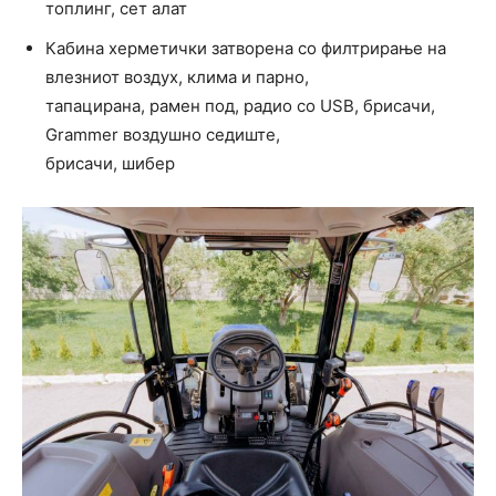
топлинг, сет алат
Кабина херметички затворена со филтрирање на
влезниот воздух, клима и парно,
тапацирана, рамен под, радио со USB, брисачи,
Grammer воздушно седиште,
брисачи, шибер