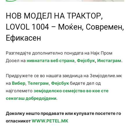
НОВ МОДЕЛ НА ТРАКТОР,
LOVOL 1004 – Моќен, Современ,
Ефикасен
Разгледајте дополнително понудата на Најк Пром
Дооел на
нивнатата веб страна
,
Фејсбук
,
Инстаграм
.
Придружете се во нашата заедница на Земјоделие.мк
на
Вибер
,
Телеграм
,
Фејсбук
бидете дел од
најголемето
земјоделско семејство во кое сте
секогаш добредојдени
.
Доколку нешто продавате или купувате посетете го
огласникот
WWW.PETEL.MK