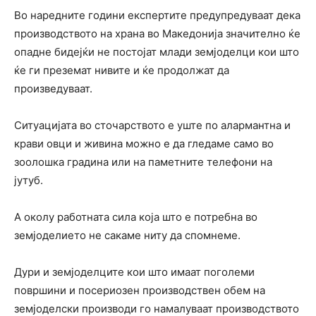
Во наредните години експертите предупредуваат дека
производството на храна во Македонија значително ќе
опадне бидејќи не постојат млади земјоделци кои што
ќе ги преземат нивите и ќе продолжат да
произведуваат.
Ситуацијата во сточарството е уште по алармантна и
крави овци и живина можно е да гледаме само во
зоолошка градина или на паметните телефони на
јутуб.
А околу работната сила која што е потребна во
земјоделието не сакаме ниту да спомнеме.
Дури и земјоделците кои што имаат поголеми
површини и посериозен производствен обем на
земјоделски производи го намалуваат производството