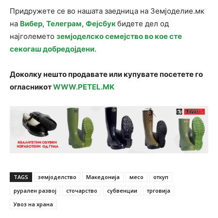
Придружете се во нашата заедница на Земјоделие.мк
на
Вибер
,
Телеграм
,
Фејсбук
бидете дел од
најголемето
земјоделско семејство во кое сте
секогаш добредојдени
.
Доколку нешто продавате или купувате посетете го
огласникот
WWW.PETEL.MK
TAGS
земјоделство
Македонија
месо
откуп
рурален развој
сточарство
субвенции
трговија
Увоз на храна