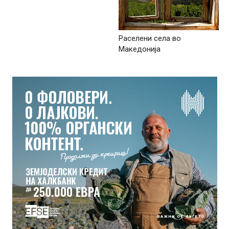
Раселени села во
Македонија