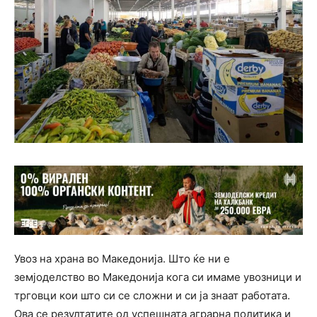
Увоз на храна во Македонија. Што ќе ни е
земјоделство во Македонија кога си имаме увозници и
трговци кои што си се сложни и си ја знаат работата.
Ова се резултатите од успешната аграрна политика и