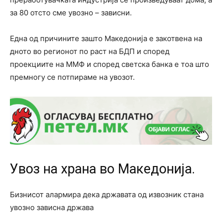
за 80 отсто сме увозно – зависни.
Една од причините зашто Македонија е закотвена на
дното во регионот по раст на БДП и според
проекциите на ММФ и според светска банка е тоа што
премногу се потпираме на увозот.
Увоз на храна во Македонија.
Бизнисот алармира дека државата од извозник стана
увозно зависна држава