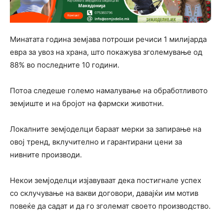
Минатата година земјава потроши речиси 1 милијарда
евра за увоз на храна, што покажува зголемување од
88% во последните 10 години.
Потоа следеше големо намалување на обработливото
земјиште и на бројот на фармски животни.
Локалните земјоделци бараат мерки за запирање на
овој тренд, вклучително и гарантирани цени за
нивните производи.
Некои земјоделци изјавуваат дека постигнале успех
со склучување на вакви договори, давајќи им мотив
повеќе да садат и да го зголемат своето производство.