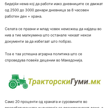
бидејќи нема кој да работи иако дневниците се движат
од 2500 до 3000 денари дневница за 8 часовен
работен ден + храна.
Селата се празни и млад човек неможеш да најдеш во
нив а тие малкумина што останале чекаат некои
документи за да избегаат што побрзо.
Тоа е таа успешна аграрна политика што се
спроведува повеќе децении во Македонија.
Само 20 проценти од храната и суровините во
преработувачката индустрија се произведуваат дома, а