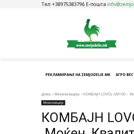
Тел: +38975383796 Е-пошта
info@zemjo
РЕКЛАМИРАЊЕ НА ZEMJODELIE.MK
АГРО ВЕ
дома
Механизација
КОМБАЈН LOVOL GM100 – Мo
Механизација
КОМБАЈН LOV
Мoќен, Квалит