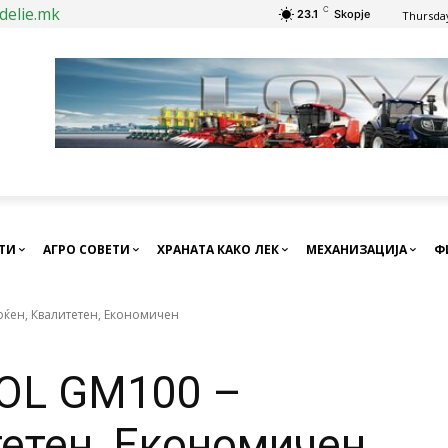
delie.mk
C
23.1
Skopje
Thursday
СТИ
АГРО СОВЕТИ
ХРАНАТА КАКО ЛЕК
МЕХАНИЗАЦИЈА
Ф
ќен, Квалитетен, Економичен
OL GM100 –
етен, Економичен