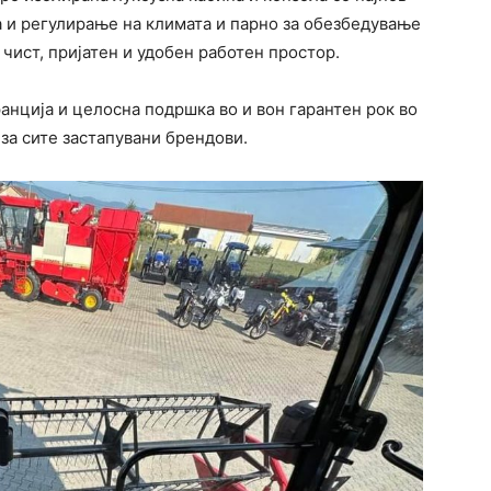
а и регулирање на климата и парно за обезбедување
 чист, пријатен и удобен работен простор.
анција и целосна подршка во и вон гарантен рок во
за сите застапувани брендови.