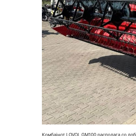
Kомбајнот LOVOL GM100 располага со добр