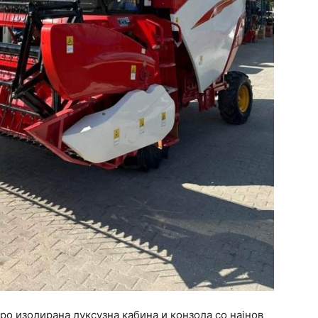
о изолирана луксузна кабина и конзола со најнов