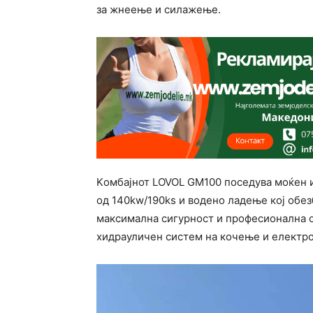
за жнеење и силажење.
Kомбајнот LOVOL GM100 поседува моќен 
од 140kw/190ks и водено ладење кој обез
максимална сигурност и прoфесионална о
хидрауличен систем на кочење и електр