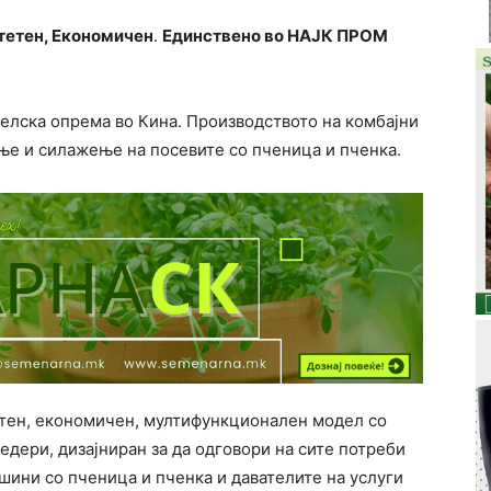
етен, Економичен
.
Единствено во НАЈК ПРОМ
делска опрема во Кина. Производството на комбајни
ње и силажење на посевите со пченица и пченка.
етен, економичен, мултифункционален модел со
дери, дизајниран за да одговори на сите потреби
шини со пченица и пченка и давателите на услуги