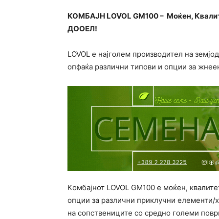
КОМБАЈН LOVOL GM100 – Мoќен, Квалит
ДООЕЛ!
LOVOL е најголем производител на земјо
опфаќа различни типови и опции за жнее
Kомбајнот LOVOL GM100 е моќен, квалит
опции за различни приклучни елементи/хе
на сопствениците со средно големи повр