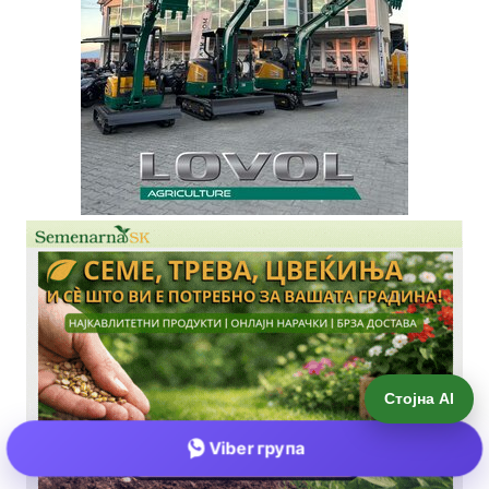
Стојна AI
Viber група