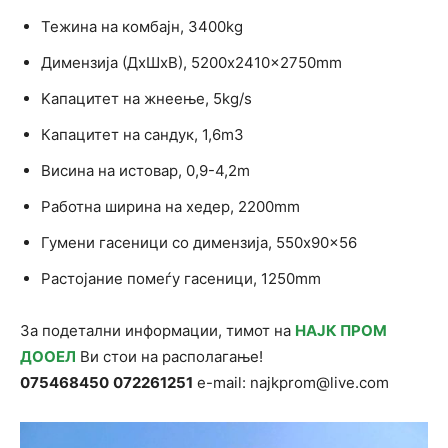
Тежина на комбајн, 3400kg
Димензија (ДxШxВ), 5200x2410x2750mm
Kaпацитет на жнеење, 5kg/s
Капацитет на сандук, 1,6m3
Висина на истовар, 0,9-4,2m
Работна ширина на хедер, 2200mm
Гумени гасеници со димензија, 550x90x56
Растојание помеѓу гасеници, 1250mm
За подетални информации, тимот на
НАЈК ПРОМ
ДООЕЛ
Ви стои на располагање!
075468450
072261251
e-mail: najkprom@live.com