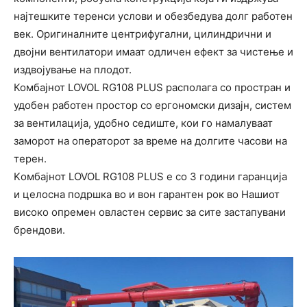
најтешките теренси услови и обезбедува долг работен
век. Оригиналните центрифугални, цилиндрични и
двојни вентилатори имаат одличен ефект за чистење и
издвојување на плодот.
Комбајнот LOVOL RG108 PLUS располага со простран и
удобен работен простор со ергономски дизајн, систем
за вентилација, удобно седиште, кои го намалуваат
заморот на операторот за време на долгите часови на
терен.
Kомбајнот LOVOL RG108 PLUS е со 3 години гаранција
и целосна подршка во и вон гарантен рок во Нашиот
високо опремен овластен сервис за сите застапувани
брендови.