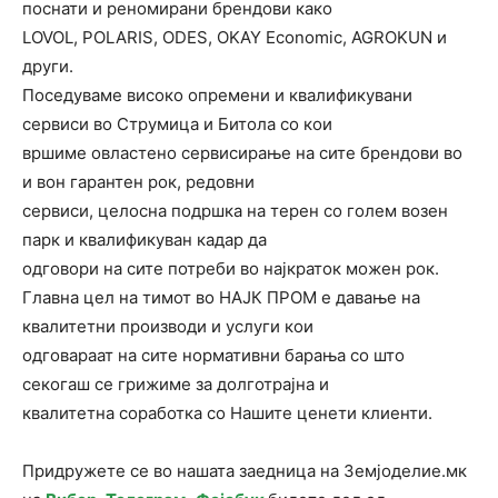
поснати и реномирани брендови како
LOVOL, POLARIS, ODES, OKAY Economic, AGROKUN и
други.
Поседуваме високо опремени и квалификувани
сервиси во Струмица и Битола со кои
вршиме овластено сервисирање на сите брендови во
и вон гарантен рок, редовни
сервиси, целосна подршка на терен со голем возен
парк и квалификуван кадар да
одговори на сите потреби во најкраток можен рок.
Главна цел на тимот во НАЈК ПРОМ е давање на
квалитетни производи и услуги кои
одговараат на сите нормативни барања со што
секогаш се грижиме за долготрајна и
квалитетна соработка со Нашите ценети клиенти.
Придружете се во нашата заедница на Земјоделие.мк