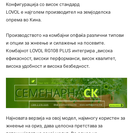
Конфигурација со висок стандард
LOVOL е најголем производител на земјоделска
опрема во Кина.
Производството на комбајни опфаќа различни типови
и опции за жнеење и силажење на посевите.
Kомбајнот LOVOL RG108 PLUS интегрира „висока
ефикасност, високи перформанси, висок квалитет,
висока удобност и висока безбедност.
Најновата верзија на овој модел, најмногу користен за
жнеење на ориз, дава целосна претстава за