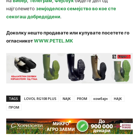
на
Вибер
,
Телеграм
,
Фејсбук
бидете дел од
најголемето
земјоделско семејство во кое сте
секогаш добредојдени
.
Доколку нешто продавате или купувате посетете го
огласникот
WWW.PETEL.MK
TAGS
LOVOL RG108 PLUS
NAJK
PROM
комбајн
НАЈК
ПРОМ