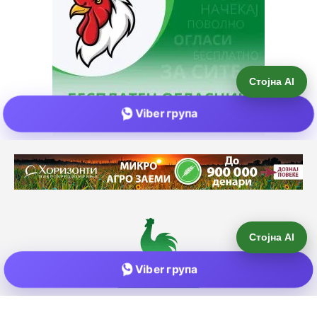
Стојна AI
Viber група
Е-пошта:
info@zemjodelie.mk