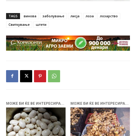
TAGS
винова
заболување
лисја
лоза
лозарство
Свиткување
штети
МОЖЕ БИ ЌЕ ВЕ ИНТЕРЕСИРА...
МОЖЕ БИ ЌЕ ВЕ ИНТЕРЕСИРА...