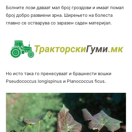
Болните лози даваат мал број гроздови и имаат помал
број добро развиени зрна. Ширењето на болеста
главно се остварува со заразен саден материјал.
Но исто така го пренесуваат и брашнести вошки
Pseudococcus longispinus и Planococcus ficus.