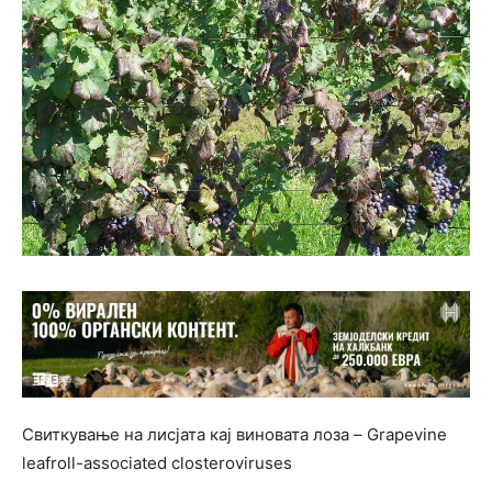
Свиткување на лисјата кај виновата лоза – Grapevine
leafroll-associated closteroviruses