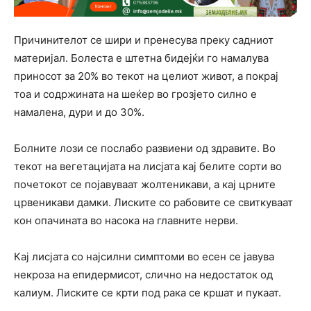
Причинителот се шири и пренесува преку садниот
материјал. Болеста е штетна бидејќи го намалува
приносот за 20% во текот на целиот живот, а покрај
тоа и содржината на шеќер во грозјето силно е
намалена, дури и до 30%.
Болните лози се послабо развиени од здравите. Во
текот на вегетацијата на лисјата кај белите сорти во
почетокот се појавуваат жолтеникави, а кај црните
црвеникави дамки. Лиските со рабовите се свиткуваат
кон опачината во насока на главните нерви.
Кај лисјата со најсилни симптоми во есен се јавува
некроза на епидермисот, слично на недостаток од
калиум. Лиските се крти под рака се кршат и пукаат.