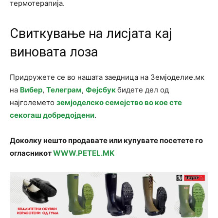
термотерапија.
Свиткување на лисјата кај
виновата лоза
Придружете се во нашата заедница на Земјоделие.мк
на
Вибер
,
Телеграм
,
Фејсбук
бидете дел од
најголемето
земјоделско семејство во кое сте
секогаш добредојдени
.
Доколку нешто продавате или купувате посетете го
огласникот
WWW.PETEL.MK