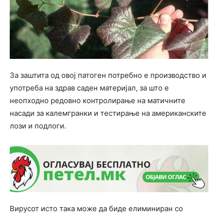
За заштита од овој патоген потребно е производство и
употреба на здрав саден материјал, за што е
неопходно редовно контролирање на матичните
насади за калемгранки и тестирање на американските
лози и подлоги.
Вирусот исто така може да биде елиминиран со