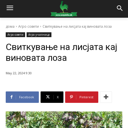
дома
Агро совети
Свиткување на лисјата кај виновата лоза
Агро совети
Агро училница
Свиткување на лисјата кај
виновата лоза
May 22, 2024 9:30
Facebook
X
Pinterest