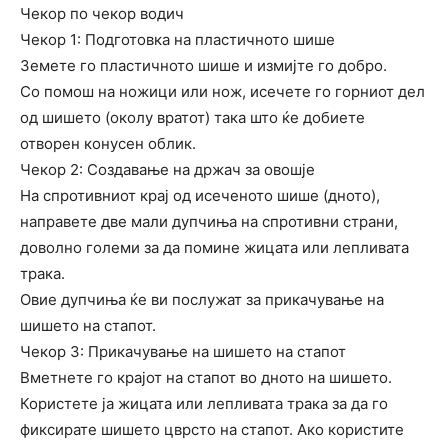
Чекор по чекор водич
Чекор 1: Подготовка на пластичното шише
Земете го пластичното шише и измијте го добро.
Со помош на ножици или нож, исечете го горниот дел
од шишето (околу вратот) така што ќе добиете
отворен конусен облик.
Чекор 2: Создавање на држач за овошје
На спротивниот крај од исеченото шише (дното),
направете две мали дупчиња на спротивни страни,
доволно големи за да помине жицата или лепливата
трака.
Овие дупчиња ќе ви послужат за прикачување на
шишето на стапот.
Чекор 3: Прикачување на шишето на стапот
Вметнете го крајот на стапот во дното на шишето.
Користете ја жицата или лепливата трака за да го
фиксирате шишето цврсто на стапот. Ако користите