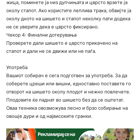
жица, поминете ја низ дупчињата и цврсто врзете ја
околу стапот. Ако користите леплива трака, обвијте ја
околу дното на шишето и стапот неколку пати додека
не се уверите дека е цврсто фиксирано.
Чекор 4: Финални дотерувања
Проверете дали шишето е цврсто прикачено на
стапот и дали не се движи или не паѓа.
Употреба
Вашиот собирач е сега подготвен за употреба. За да
соберете цреши или вишни, едноставно поставете го
отворот на шишето околу плодот и нежно повлечете.
Плодовите ќе паднат во шишето без да се оштетат.
Оваа техника овозможува лесно и брзо собирање на
овошје дури и од највисоките гранки.