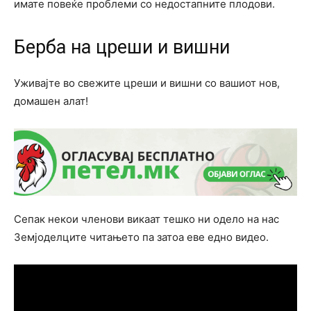
имате повеќе проблеми со недостапните плодови.
Берба на цреши и вишни
Уживајте во свежите цреши и вишни со вашиот нов,
домашен алат!
Сепак некои членови викаат тешко ни одело на нас
Земјоделците читањето па затоа еве едно видео.