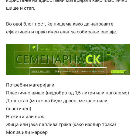
користење на едноставни материјали како пластично
шише и стап.
Во овој блог пост, ќе пишеме како да направите
ефективен и практичен алат за собирање овошје.
Потребни материјали
Пластично шише (најдобро од 1,5 литри или поголемо)
Долг стап (може да биде дрвен, метален или
пластичен)
Ножици или нож
Жица или јака леплива трака (како изолир трака)
Молив или маркер