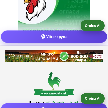
Стојна AI
Е-пошта:
info@zemjodelie.mk