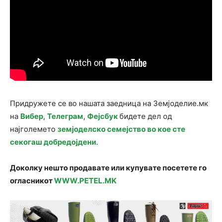
Придружете се во нашата заедница на Земјоделие.мк
на
Вибер
,
Телеграм
,
Фејсбук
бидете дел од
најголемето
земјоделско семејство во кое сте
секогаш добредојдени
.
Доколку нешто продавате или купувате посетете го
огласникот
WWW.PETEL.MK