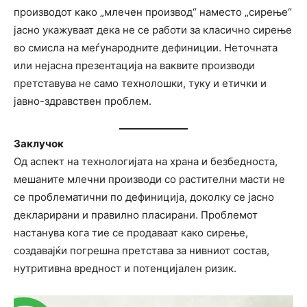
производот како „млечен производ“ наместо „сирење“
јасно укажуваат дека не се работи за класично сирење
во смисла на меѓународните дефиниции. Неточната
или нејасна презентација на ваквите производи
претставува не само технолошки, туку и етички и
јавно-здравствен проблем.
Заклучок
Од аспект на технологијата на храна и безбедноста,
мешаните млечни производи со растителни масти не
се проблематични по дефиниција, доколку се јасно
декларирани и правилно пласирани. Проблемот
настанува кога тие се продаваат како сирење,
создавајќи погрешна претстава за нивниот состав,
нутритивна вредност и потенцијален ризик.