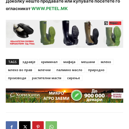
Доколку нешто продавате или купувате посетете го
огласникот
WWW.PETEL.MK
TAGS
здравје
криминал
мафија
мешани
млеко
млеко во прав
млечни
палмино масло
природно
производи
растителни масти
сирење