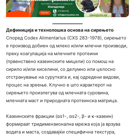
Дефиниција и технолошка основа на сирењето
Според Codex Alimentarius (CXS 283-1978), сирењето
е производ добиен од млеко и/или млечни производи,
преку коагулација на млечните протеини
(првенствено казеинските мицели) со помош на
сирило и/или киселини, со делумно или целосно
отстранување на сурутката и, кај одредени видови,
процес на зреење. Клучно е што карактерот на
сирењето произлегува од млечната суровина,
млечната маст и природната протеинска матрица.
Казеинските фракции (αs1-, αs2-, β- и κ-казеин)
формираат тридимензионална мрежа која ја врзува
водата и маста, создавајќи специфична текстура,