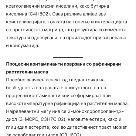
кратколанечни масни киселини, како бутирна
киселина (C4H8O2). Оваа разлика влијае врз
кристализацијата, точката на топење и интеракцијата
со протеинската матрица, што резултира со изменета
текстура и однесување на производот при загревање
и консумација.
Процесни контаминанти поврзани со рафинирани
растителни масла
Посебно значаен аспект од гледна точка на
безбедноста на храната е присуството на т.н.
процесни контаминанти кои се формираат при
високотемпературна рафинација на растителни масла.
Најрелевантни меѓу нив се 3-монохлоропропан-1,2-
диол (3-MCPD, C3H7ClO2), неговите естери, како и
глицидил естерите, кои во дигестивниот тракт можат
да ослободат глицидол (C3H6O2).