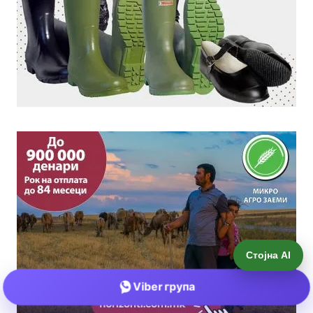
Стојна AI
Viber група