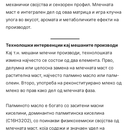
механички својства и сензорен профил. Млечната
маст е интегрален дел од оваа матрица и игра клучна
улога во вкусот, аромата и метаболичките ефекти на
производот.
Технолошки интервенции кај мешаните производи
Кај т.н. мешани млечни производи, технолошката
измена најчесто се состои од два елемента. Прво,
делумна или целосна замена на млечната маст со
растителна маст, најчесто палмино масло или палм-
олеин. Второ, употреба на реконституирано млеко од
млеко во прав како дел од млечната фаза.
Палминото масло е богато со заситени масни
киселини, доминантно палмитинска киселина
(C16H32O2), со поинакви физикохемиски својства од
млечната маст, која содржи и значаен удел на