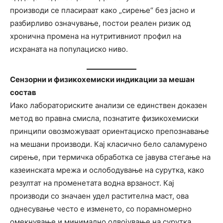
производи се пласираат како „сирење“ без јасно и
разбирливо означување, постои реален ризик од
хронична промена на нутритивниот профил на
исхраната на популациско ниво.
Сензорни и физикохемиски индикации за мешан
состав
Иако лабораториските анализи се единствен доказен
метод во правна смисла, познатите физикохемиски
принципи овозможуваат ориентациско препознавање
на мешани производи. Кај класично бело саламурено
сирење, при термичка обработка се јавува стегање на
казеинската мрежа и ослободување на сурутка, како
резултат на променетата водна врзаност. Кај
производи со значаен удел растителна маст, ова
однесување често е изменето, со порамномерно
омекнување и минимално одвојување на сурутка.