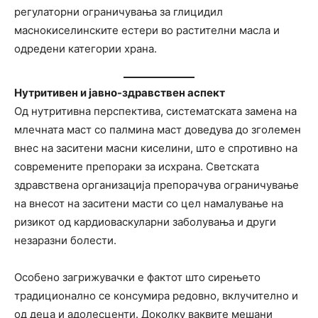
регулаторни ограничувања за глицидил
маснокиселинските естери во растителни масла и
одредени категории храна.
Нутритивен и јавно-здравствен аспект
Од нутритивна перспектива, систематската замена на
млечната маст со палмина маст доведува до зголемен
внес на заситени масни киселини, што е спротивно на
современите препораки за исхрана. Светската
здравствена организација препорачува ограничување
на внесот на заситени масти со цел намалување на
ризикот од кардиоваскуларни заболувања и други
незаразни болести.
Особено загрижувачки е фактот што сирењето
традиционално се консумира редовно, вклучително и
од деца и адолесценти. Доколку ваквите мешани