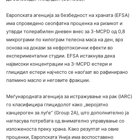
Европската агенција за безбедност на храната (EFSA)
има спроведено сеопфатна проценка на ризикот и
утврди толерабилен дневен внес за 3-MCPD од 0,8
микрограми по килограм телесна маса на ден, врз
основа на докази за нефротоксични ефекти во
експериментални студии. EFSA истакнува дека
највисоки концентрации на 3-MCPD естери и
глицидил естери најчесто се наоѓаат во рафинирано
палмино масло и неговите фракции.
Меѓународната агенција за истражување на рак (IARC)
го класифицира глицидолот како „веројатно
канцероген за луѓе“ (Group 2A), што дополнително ја
нагласува потребата од внимателно управување со
изложеноста преку храна. Како резултат на овие
проценки, Европската Унија има воспоставено