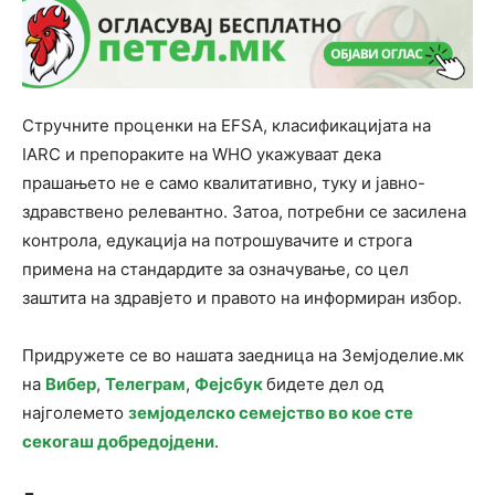
Стручните проценки на EFSA, класификацијата на
IARC и препораките на WHO укажуваат дека
прашањето не е само квалитативно, туку и јавно-
здравствено релевантно. Затоа, потребни се засилена
контрола, едукација на потрошувачите и строга
примена на стандардите за означување, со цел
заштита на здравјето и правото на информиран избор.
Придружете се во нашата заедница на Земјоделие.мк
на
Вибер
,
Телеграм
,
Фејсбук
бидете дел од
најголемето
земјоделско семејство во кое сте
секогаш добредојдени
.