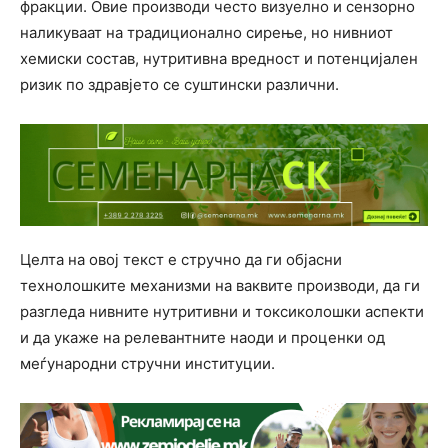
фракции. Овие производи често визуелно и сензорно
наликуваат на традиционално сирење, но нивниот
хемиски состав, нутритивна вредност и потенцијален
ризик по здравјето се суштински различни.
Целта на овој текст е стручно да ги објасни
технолошките механизми на ваквите производи, да ги
разгледа нивните нутритивни и токсиколошки аспекти
и да укаже на релевантните наоди и проценки од
меѓународни стручни институции.