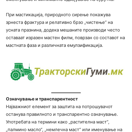
При мастикација, природното сирење покажува
зрнеста фрактура и релативно брзо „чистење“ на
усната празнина, додека мешаните производи често
оставаат изразен мастен филм, поврзан со составот на
мастната фаза и различната емулзификација.
Означување и транспарентност
Најважниот елемент за заштита на потрошувачот
останува правилното и транспарентно означување.
Употребата на термини како „растителна маст“,
„палмино масло“, „немлечна маст“ или именување на