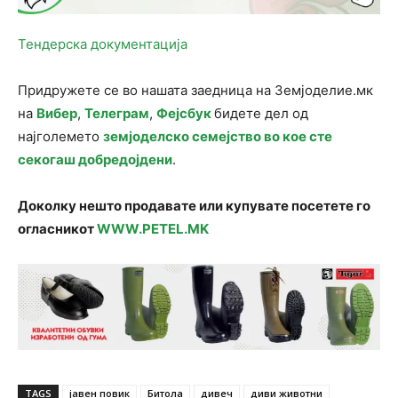
Тендерска документација
Придружете се во нашата заедница на Земјоделие.мк
на
Вибер
,
Телеграм
,
Фејсбук
бидете дел од
најголемето
земјоделско семејство во кое сте
секогаш добредојдени
.
Доколку нешто продавате или купувате посетете го
огласникот
WWW.PETEL.MK
TAGS
јавен повик
Битола
дивеч
диви животни