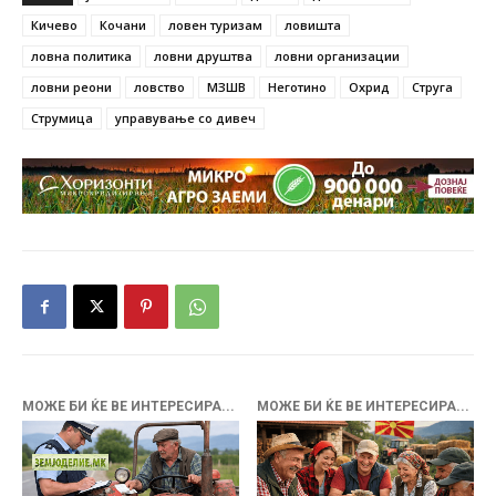
Кичево
Кочани
ловен туризам
ловишта
ловна политика
ловни друштва
ловни организации
ловни реони
ловство
МЗШВ
Неготино
Охрид
Струга
Струмица
управување со дивеч
МОЖЕ БИ ЌЕ ВЕ ИНТЕРЕСИРА...
МОЖЕ БИ ЌЕ ВЕ ИНТЕРЕСИРА...