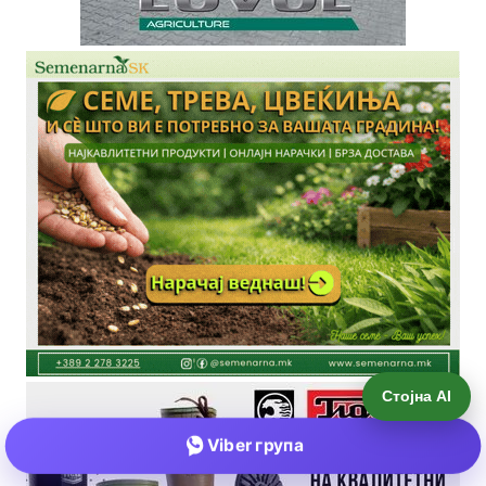
Стојна AI
Viber група