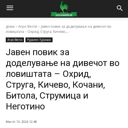
дома
Агро Вести
Јавен повик за доделување на дивечот во
ловиштата – Охрид, Струга, Кичево,...
Агро Вести
Рурален Туризам
Јавен повик за
доделување на дивечот во
ловиштата – Охрид,
Струга, Кичево, Кочани,
Битола, Струмица и
Неготино
March 13, 2026 12:48