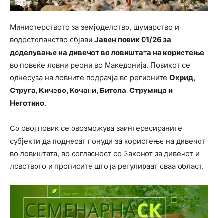
Министерството за земјоделство, шумарство и
водостопанство објави
Јавен повик 01/26 за
доделување на дивечот во ловиштата на користење
во повеќе ловни реони во Македонија. Повикот се
однесува на ловните подрачја во регионите
Охрид,
Струга, Кичево, Кочани, Битола, Струмица и
Неготино
.
Со овој повик се овозможува заинтересираните
субјекти да поднесат понуди за користење на дивечот
во ловиштата, во согласност со Законот за дивечот и
ловството и прописите што ја регулираат оваа област.