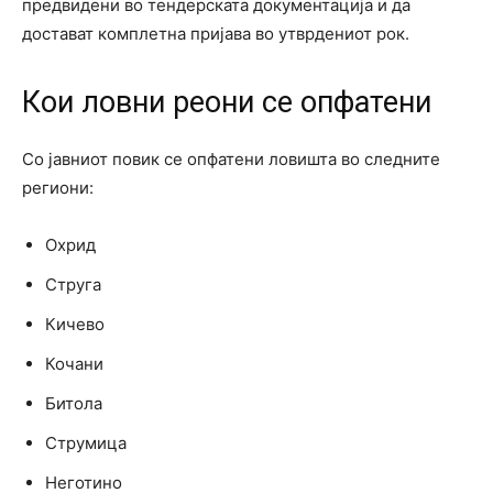
предвидени во тендерската документација и да
достават комплетна пријава во утврдениот рок.
Кои ловни реони се опфатени
Со јавниот повик се опфатени ловишта во следните
региони:
Охрид
Струга
Кичево
Кочани
Битола
Струмица
Неготино