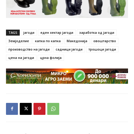
TAGS
јагоди
еден хектар јагоди
заработка од јагоди
Земјоделие
капка по капка
Македонија
овоштарство
производство на јагоди
садници јагоди
трошоци јагоди
цена на јагоди
црна фолија