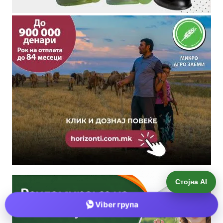
Стојна AI
Viber група