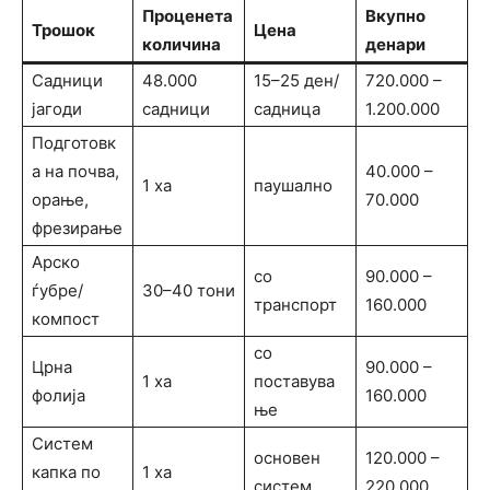
Проценета
Вкупно
Трошок
Цена
количина
денари
Садници
48.000
15–25 ден/
720.000 –
јагоди
садници
садница
1.200.000
Подготовк
а на почва,
40.000 –
1 ха
паушално
орање,
70.000
фрезирање
Арско
со
90.000 –
ѓубре/
30–40 тони
транспорт
160.000
компост
со
Црна
90.000 –
1 ха
поставува
фолија
160.000
ње
Систем
основен
120.000 –
капка по
1 ха
систем
220.000