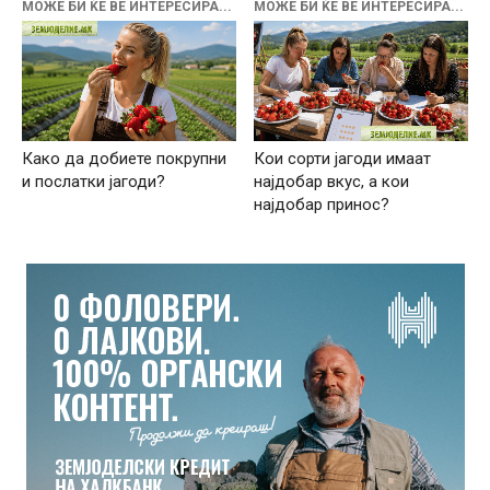
МОЖЕ БИ ЌЕ ВЕ ИНТЕРЕСИРА...
МОЖЕ БИ ЌЕ ВЕ ИНТЕРЕСИРА...
Како да добиете покрупни
Кои сорти јагоди имаат
и послатки јагоди?
најдобар вкус, а кои
најдобар принос?