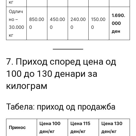
кг
Одлич
1.690.
но –
850.00
450.00
240.00
150.00
000
30.000
0
0
0
0
ден
кг
7. Приход според цена од
100 до 130 денари за
килограм
Табела: приход од продажба
Цена 100
Цена 115
Цена 130
Принос
ден/кг
ден/кг
ден/кг