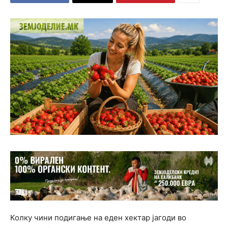
Колку чини подигање на еден хектар јагоди во