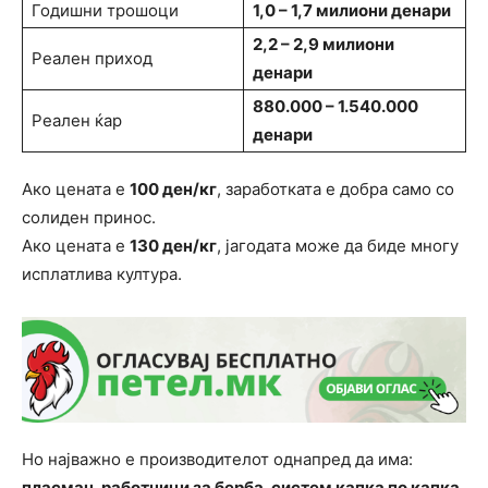
Годишни трошоци
1,0 – 1,7 милиони денари
2,2 – 2,9 милиони
Реален приход
денари
880.000 – 1.540.000
Реален ќар
денари
Ако цената е
100 ден/кг
, заработката е добра само со
солиден принос.
Ако цената е
130 ден/кг
, јагодата може да биде многу
исплатлива култура.
Но најважно е производителот однапред да има:
пласман, работници за берба, систем капка по капка,