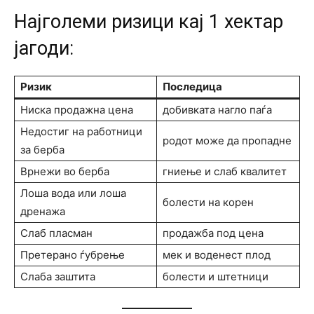
Најголеми ризици кај 1 хектар
јагоди:
Ризик
Последица
Ниска продажна цена
добивката нагло паѓа
Недостиг на работници
родот може да пропадне
за берба
Врнежи во берба
гниење и слаб квалитет
Лоша вода или лоша
болести на корен
дренажа
Слаб пласман
продажба под цена
Претерано ѓубрење
мек и воденест плод
Слаба заштита
болести и штетници