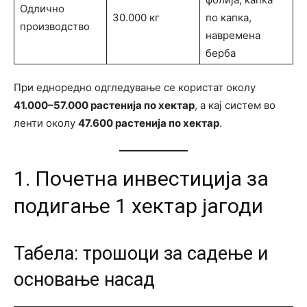
Одлично
30.000 кг
по капка,
производство
навремена
берба
При едноредно одгледување се користат околу
41.000–57.000 растенија по хектар
, а кај систем во
ленти околу
47.600 растенија по хектар
.
1. Почетна инвестиција за
подигање 1 хектар јагоди
Табела: трошоци за садење и
основање насад