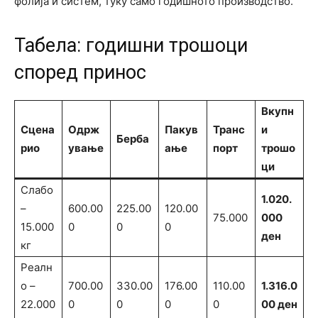
фолија и систем, туку само годишното производство.
Табела: годишни трошоци
според принос
Вкупн
Сцена
Одрж
Пакув
Транс
и
Берба
рио
ување
ање
порт
трошо
ци
Слабо
1.020.
–
600.00
225.00
120.00
75.000
000
15.000
0
0
0
ден
кг
Реалн
о –
700.00
330.00
176.00
110.00
1.316.0
22.000
0
0
0
0
00 ден