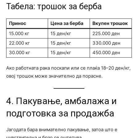
Табела: трошок за берба
Принос
Цена за берба
Вкупен трошок
15.000 кг
15 ден/кг
225.000 ден
22.000 кг
15 ден/кг
330.000 ден
30.000 кг
15 ден/кг
450.000 ден
Ако работната рака поскапи или се плаќа 18–20 ден/кг,
овој трошок може значително да порасне.
4. Пакување, амбалажа и
подготовка за продажба
Јагодата бара внимателно пакување, затоа што е
чувствителна и брзо се оштетува.