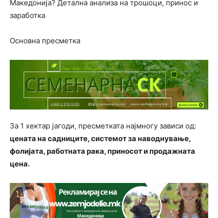
Македонија? Детална анализа на трошоци, принос и
заработка
Основна пресметка
За 1 хектар јагоди, пресметката најмногу зависи од:
цената на садниците, системот за наводнување,
фолијата, работната рака, приносот и продажната
цена.