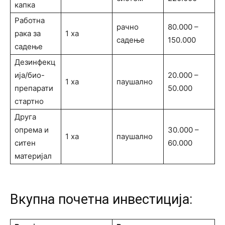
капка
Работна
рачно
80.000 –
рака за
1 ха
садење
150.000
садење
Дезинфекц
ија/био-
20.000 –
1 ха
паушално
препарати
50.000
стартно
Друга
опрема и
30.000 –
1 ха
паушално
ситен
60.000
материјал
Вкупна почетна инвестиција: