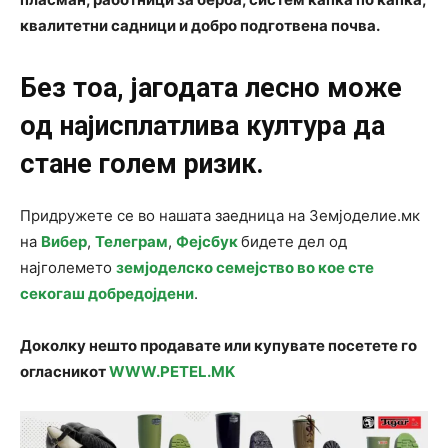
квалитетни садници и добро подготвена почва.
Без тоа, јагодата лесно може
од најисплатлива култура да
стане голем ризик.
Придружете се во нашата заедница на Земјоделие.мк
на
Вибер
,
Телеграм
,
Фејсбук
бидете дел од
најголемето
земјоделско семејство во кое сте
секогаш добредојдени
.
Доколку нешто продавате или купувате посетете го
огласникот
WWW.PETEL.MK