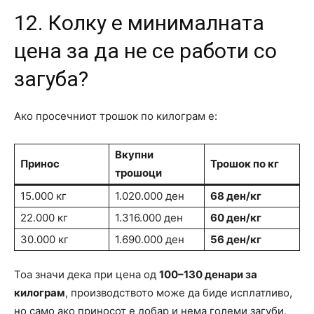
12. Колку е минималната
цена за да не се работи со
загуба?
Ако просечниот трошок по килограм е:
Вкупни
Принос
Трошок по кг
трошоци
15.000 кг
1.020.000 ден
68 ден/кг
22.000 кг
1.316.000 ден
60 ден/кг
30.000 кг
1.690.000 ден
56 ден/кг
Тоа значи дека при цена од
100–130 денари за
килограм
, производството може да биде исплатливо,
но само ако приносот е добар и нема големи загуби.