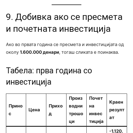
9. Добивка ако се пресмета
и почетната инвестиција
Ако во првата година се пресмета и инвестицијата од
околу
1.600.000 денари
, тогаш сликата е поинаква.
Табела: прва година со
инвестиција
Произ
Почет
Краен
Прино
Прихо
водни
на
Цена
резулт
с
д
трошо
инвес
ат
ци
тиција
-1.120.