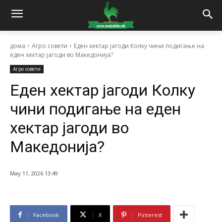
дома
Агро совети
Еден хектар јагоди Колку чини подигање на
еден хектар јагоди во Македонија?
Агро совети
Еден хектар јагоди Колку
чини подигање на еден
хектар јагоди во
Македонија?
May 11, 2026 13:49
Facebook
X
Pinterest