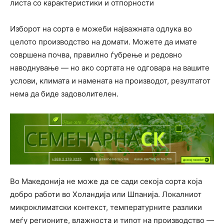
листа со карактеристики и отпорности
Изборот на сорта е можеби најважната одлука во
целото производство на домати. Можете да имате
совршена почва, правилно ѓубрење и редовно
наводнување — но ако сортата не одговара на вашите
услови, климата и намената на производот, резултатот
нема да биде задоволителен.
Во Македонија не може да се сади секоја сорта која
добро работи во Холандија или Шпанија. Локалниот
микроклиматски контекст, температурните разлики
меѓу регионите, влажноста и типот на производство —