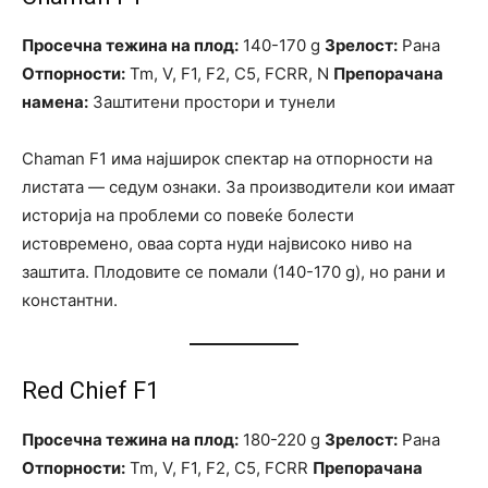
Просечна тежина на плод:
140-170 g
Зрелост:
Рана
Отпорности:
Tm, V, F1, F2, C5, FCRR, N
Препорачана
намена:
Заштитени простори и тунели
Chaman F1 има најширок спектар на отпорности на
листата — седум ознаки. За производители кои имаат
историја на проблеми со повеќе болести
истовремено, оваа сорта нуди највисоко ниво на
заштита. Плодовите се помали (140-170 g), но рани и
константни.
Red Chief F1
Просечна тежина на плод:
180-220 g
Зрелост:
Рана
Отпорности:
Tm, V, F1, F2, C5, FCRR
Препорачана