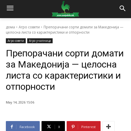
дома
Агро совети
Препорачани сорти домати за Македонија —
целосна листа со карактеристики и отпорности
Агро совети
Агро училница
Препорачани сорти домати
за Македонија — целосна
листа со карактеристики и
отпорности
May 14, 2026 15:06
Facebook
X
Pinterest