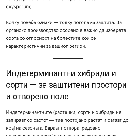
oxysporum)
Колку повеќе ознаки — толку поголема заштита. За
органско производство особено е важно да изберете
сорта со отпорност на болестите кои се
карактеристични за вашиот регион.
Индетерминантни хибриди и
сорти — за заштитени простори
и отворено поле
Индетерминантните (растечки) сорти и хибриди не
запираат со растот — тие постојано растат и раѓаат до
крај на сезоната. Бараат потпора, редовно
пасинкување и повеќе грижа, но во замена даваат