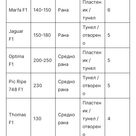
Пластен
Marfa F1
140-150
Рана
ик /
6
тунел
Тунел /
Jaguar
150-180
Рана
отворен
5
F1
о
Пластен
Optima
Средно
200-250
ик /
5
F1
рана
тунел
Тунел /
Pic Ripe
Средно
230
отворен
5
748 F1
рана
о
Пластен
ик /
Thomas
Средно
130
тунел /
4
F1
рана
отворен
о