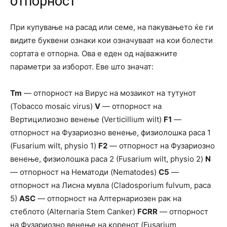
отпорност
При купување на расад или семе, на пакувањето ќе ги
видите буквени ознаки кои означуваат на кои болести
сортата е отпорна. Ова е еден од најважните
параметри за изборот. Еве што значат:
Tm
— отпорност на Вирус на мозаикот на тутунот
(Tobacco mosaic virus)
V
— отпорност на
Вертицилиозно венење (Verticillium wilt)
F1
—
отпорност на Фузариозно венење, физиолошка раса 1
(Fusarium wilt, physio 1)
F2
— отпорност на Фузариозно
венење, физиолошка раса 2 (Fusarium wilt, physio 2)
N
— отпорност на Нематоди (Nematodes)
C5
—
отпорност на Лисна мувла (Cladosporium fulvum, раса
5)
ASC
— отпорност на Алтернариозен рак на
стеблото (Alternaria Stem Canker)
FCRR
— отпорност
на Фузариозно венење на коренот (Fusarium