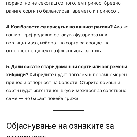
порано, но не секогаш со поголем принос. Средно-
раните сорти го балансираат времето и приносот.
4. Кои болести се присутни во вашиот регион?
Ако во
вашиот крај редовно се јавува фузариоза или
вертицилиоза, изборот на сорта со соодветна
отпорност е директна финансиска заштита.
5. Дали сакате стари домашни сорти или современи
хибриди?
Хибридите нудат поголем и порамномерен
принос и отпорност на болести. Старите домашни
сорти нудат автентичен вкус и можност за сопствено
семе — но бараат повеќе грижа.
Објаснување на ознаките за