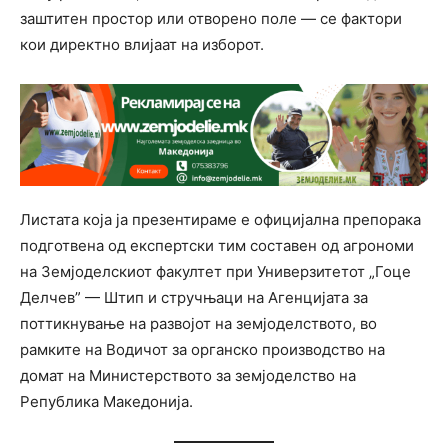
заштитен простор или отворено поле — се фактори
кои директно влијаат на изборот.
Листата која ја презентираме е официјална препорака
подготвена од експертски тим составен од агрономи
на Земјоделскиот факултет при Универзитетот „Гоце
Делчев” — Штип и стручњаци на Агенцијата за
поттикнување на развојот на земјоделството, во
рамките на Водичот за органско производство на
домат на Министерството за земјоделство на
Република Македонија.