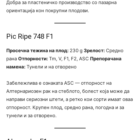
Добра за пластеничко производство со пазарна
ориентација кон покрупни плодови.
Pic Ripe 748 F1
Просечна тежина на плод:
230 g
Зрелост:
Средно
рана
Отпорности:
Tm, V, F1, F2, ASC
Препорачана
намена:
Тунели и на отворено
Забележлива е ознаката ASC — отпорност на
Алтернариозен рак на стеблото, болест која може да
направи сериозни штети, а ретко кои сорти имаат оваа
отпорност. Крупен плод, средно рана, погодна и за
тунели и за отворено.