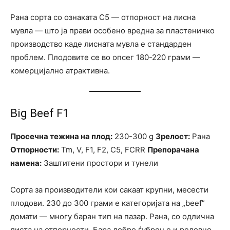
Рана сорта со ознаката C5 — отпорност на лисна
мувла — што ја прави особено вредна за пластеничко
производство каде лисната мувла е стандарден
проблем. Плодовите се во опсег 180-220 грами —
комерцијално атрактивна.
Big Beef F1
Просечна тежина на плод:
230-300 g
Зрелост:
Рана
Отпорности:
Tm, V, F1, F2, C5, FCRR
Препорачана
намена:
Заштитени простори и тунели
Сорта за производители кои сакаат крупни, месести
плодови. 230 до 300 грами е категоријата на „beef”
домати — многу баран тип на пазар. Рана, со одлична
листа на отпорности. Бара добро ѓубрење и редовно