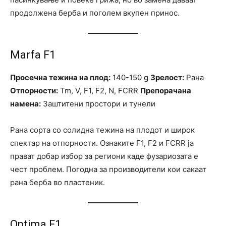
продолжена берба и поголем вкупен принос.
Marfa F1
Просечна тежина на плод:
140-150 g
Зрелост:
Рана
Отпорности:
Tm, V, F1, F2, N, FCRR
Препорачана
намена:
Заштитени простори и тунели
Рана сорта со солидна тежина на плодот и широк
спектар на отпорности. Ознаките F1, F2 и FCRR ја
прават добар избор за региони каде фузариозата е
чест проблем. Погодна за производители кои сакаат
рана берба во пластеник.
Optima F1