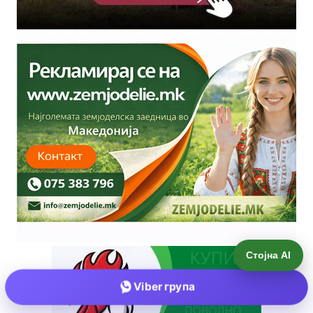
Стојна AI
Viber група