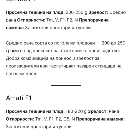
Просечна тежина на плод:
200-250 g
Зрелост:
Средно
рана
Отпорности:
Tm, V, F1, F2, N
Препорачана
намена:
Заштитени простори и тунели
Средно рана сорта со поголеми плодови — 200 до 250
грами е над просекот за пластеничко производство.
Добра комбинација на принос и зрелост за
производители кои таргетираат пазарен стандард на
поголем плод.
Amati F1
Просечна тежина на плод:
180-220 g
Зрелост:
Рана
Отпорности:
Tm, V, F1, F2, C5, N
Препорачана намена:
Заштитени простори и тунели