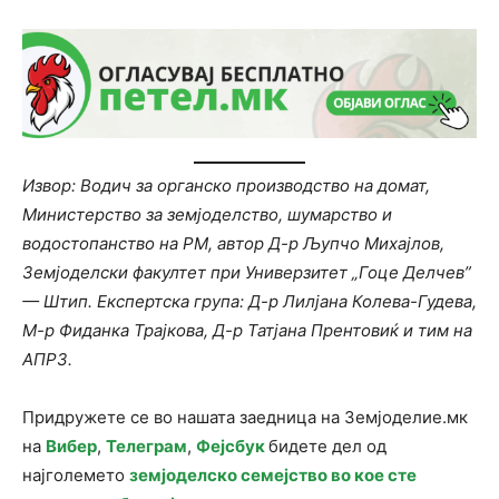
Извор: Водич за органско производство на домат,
Министерство за земјоделство, шумарство и
водостопанство на РМ, автор Д-р Љупчо Михајлов,
Земјоделски факултет при Универзитет „Гоце Делчев”
— Штип. Експертска група: Д-р Лилјана Колева-Гудева,
М-р Фиданка Трајкова, Д-р Татјана Прентовиќ и тим на
АПРЗ.
Придружете се во нашата заедница на Земјоделие.мк
на
Вибер
,
Телеграм
,
Фејсбук
бидете дел од
најголемето
земјоделско семејство во кое сте