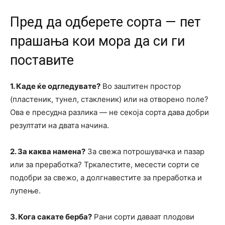
Пред да одберете сорта — пет
прашања кои мора да си ги
поставите
1. Каде ќе одгледувате?
Во заштитен простор
(пластеник, тунел, стакленик) или на отворено поле?
Ова е пресудна разлика — не секоја сорта дава добри
резултати на двата начина.
2. За каква намена?
За свежа потрошувачка и пазар
или за преработка? Тркалестите, месести сорти се
подобри за свежо, а долгнавестите за преработка и
лупење.
3. Кога сакате берба?
Рани сорти даваат плодови