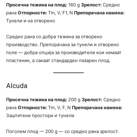
Просечна тежина на плод:
160 g
Зрелост:
Средно
рана
Отпорности:
Tm, V, F1, N
Препорачана намена:
Тунели и на отворено
Средно рана со добра тежина за отворено
производство. Препорачана за тунели и отворено
поле — добра опција за производители кои немаат
пластеник, а сакаат стандарден пазарен плод.
Alcuda
Просечна тежина на плод:
200 g
Зрелост:
Средно
рана
Отпорности:
Tm, V, F, N
Препорачана намена:
Заштитени простори и тунели
Поголем плод — 200 g — со средно ранa зрелост.