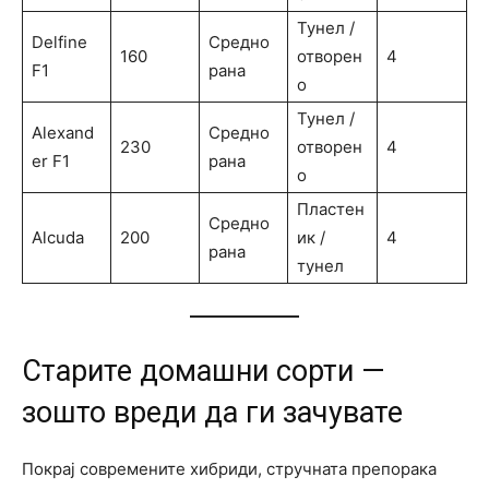
Тунел /
Delfine
Средно
160
отворен
4
F1
рана
о
Тунел /
Alexand
Средно
230
отворен
4
er F1
рана
о
Пластен
Средно
Alcuda
200
ик /
4
рана
тунел
Старите домашни сорти —
зошто вреди да ги зачувате
Покрај современите хибриди, стручната препорака