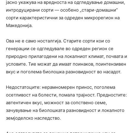
јасно укажува на вредноста на одгледување домашни,
интродуцирани сорти — особено „стари-домашни”
сорти карактеристични за одреден микрорегион на
Македонија.
Ова не е само носталгија. Старите сорти кои со
генерации се одгледувале во одреден регион се
природно прилагодени на локалниот климат, почвата и
условите. Тие можат да имаат поинаков, поинтензивен
вкус и поголема биолошка разновидност во насадот.
Недостатоците: нерамномерен принос, поголема
осетливост на болести, помала трајност. Предностите:
автентичен вкус, можност за сопствено семе,
зачувување на биолошката разновидност и локалното
земјоделско наследство.