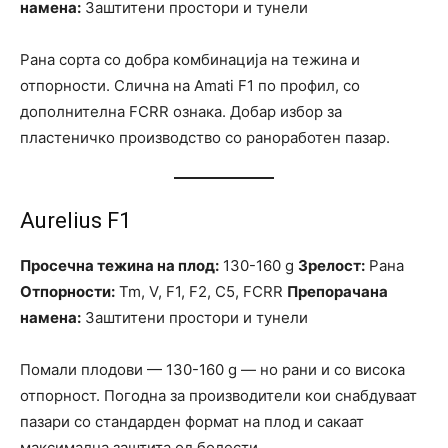
намена:
Заштитени простори и тунели
Рана сорта со добра комбинација на тежина и
отпорности. Слична на Amati F1 по профил, со
дополнителна FCRR ознака. Добар избор за
пластеничко производство со раноработен пазар.
Aurelius F1
Просечна тежина на плод:
130-160 g
Зрелост:
Рана
Отпорности:
Tm, V, F1, F2, C5, FCRR
Препорачана
намена:
Заштитени простори и тунели
Помали плодови — 130-160 g — но рани и со висока
отпорност. Погодна за производители кои снабдуваат
пазари со стандарден формат на плод и сакаат
максимална заштита од болести.