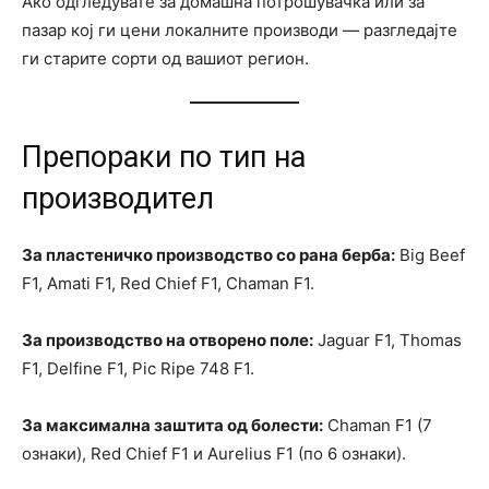
Ако одгледувате за домашна потрошувачка или за
пазар кој ги цени локалните производи — разгледајте
ги старите сорти од вашиот регион.
Препораки по тип на
производител
За пластеничко производство со рана берба:
Big Beef
F1, Amati F1, Red Chief F1, Chaman F1.
За производство на отворено поле:
Jaguar F1, Thomas
F1, Delfine F1, Pic Ripe 748 F1.
За максимална заштита од болести:
Chaman F1 (7
ознаки), Red Chief F1 и Aurelius F1 (по 6 ознаки).