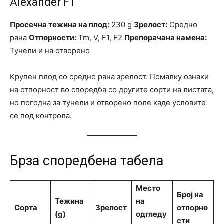
Alexander F1
Просечна тежина на плод:
230 g
Зрелост:
Средно
рана
Отпорности:
Tm, V, F1, F2
Препорачана намена:
Тунели и на отворено
Крупен плод со средно ранa зрелост. Помалку ознаки
на отпорност во споредба со другите сорти на листата,
но погодна за тунели и отворено поле каде условите
се под контрола.
Брза споредбена табела
Место
Број на
Тежина
на
Сорта
Зрелост
отпорно
(g)
одгледу
сти