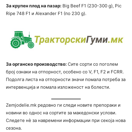
За крупен плод на пазар:
Big Beef F1 (230-300 g), Pic
Ripe 748 F1 и Alexander F1 (по 230 g).
За органско производство:
Сите сорти со поголем
број ознаки на отпорност, особено со V, F1, F2 и FCRR.
Подолга листа на отпорности значи помала потреба за
интервенција и помала изложеност на болести.
Zemjodelie.mk редовно ги следи новите препораки и
новини во однос на сортите за македонски услови.
Следете нè за навремени информации при секоја нова
сезона.