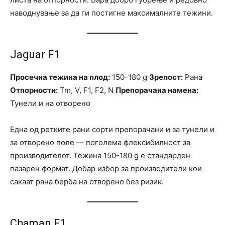
наводнување за да ги постигне максималните тежини.
Jaguar F1
Просечна тежина на плод:
150-180 g
Зрелост:
Рана
Отпорности:
Tm, V, F1, F2, N
Препорачана намена:
Тунели и на отворено
Една од ретките рани сорти препорачани и за тунели и
за отворено поле — поголема флексибилност за
производителот. Тежина 150-180 g е стандарден
пазарен формат. Добар избор за производители кои
сакаат рана берба на отворено без ризик.
Chaman F1