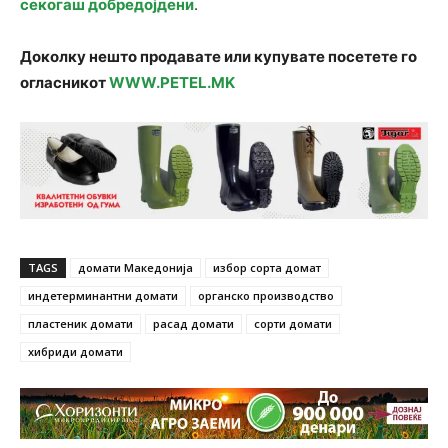
секогаш добредојдени
.
Доколку нешто продавате или купувате посетете го
огласникот
WWW.PETEL.MK
TAGS
домати Македонија
избор сорта домат
индетерминантни домати
органско производство
пластеник домати
расад домати
сорти домати
хибриди домати