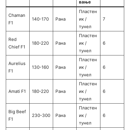
вање
Пластен
Chaman
140-170
Рана
ик /
7
F1
тунел
Пластен
Red
180-220
Рана
ик /
6
Chief F1
тунел
Пластен
Aurelius
130-160
Рана
ик /
6
F1
тунел
Пластен
Amati F1
180-220
Рана
ик /
6
тунел
Пластен
Big Beef
230-300
Рана
ик /
6
F1
тунел