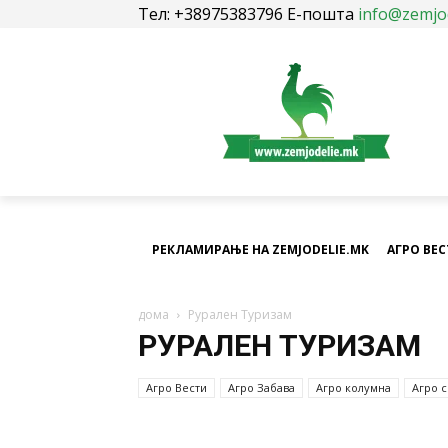
Тел: +38975383796 Е-пошта
info@zemjo
РЕКЛАМИРАЊЕ НА ZEMJODELIE.MK
АГРО ВЕ
дома
Рурален Туризам
РУРАЛЕН ТУРИЗАМ
Агро Вести
Агро Забава
Агро колумна
Агро 