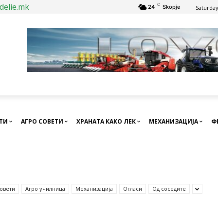
delie.mk
C
24
Skopje
Saturday
СТИ
АГРО СОВЕТИ
ХРАНАТА КАКО ЛЕК
МЕХАНИЗАЦИЈА
Ф
совети
Агро училница
Механизација
Огласи
Од соседите