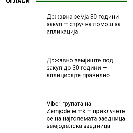
ОГЛАСИ
Државна земја 30 години
закуп — стручна помош за
апликација
Државно земјиште под
закуп до 30 години —
аплицирајте правилно
Viber групата на
Zemjodelie.mk – приклучете
се на најголемата заедница
земјоделска заедница