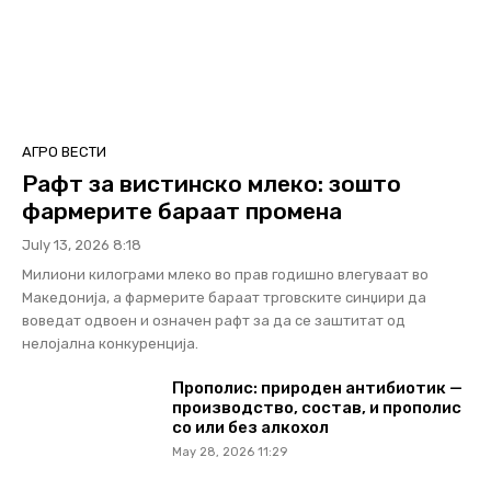
АГРО ВЕСТИ
Рафт за вистинско млеко: зошто
фармерите бараат промена
July 13, 2026 8:18
Милиони килограми млеко во прав годишно влегуваат во
Македонија, а фармерите бараат трговските синџири да
воведат одвоен и означен рафт за да се заштитат од
нелојална конкуренција.
Прополис: природен антибиотик —
производство, состав, и прополис
со или без алкохол
May 28, 2026 11:29