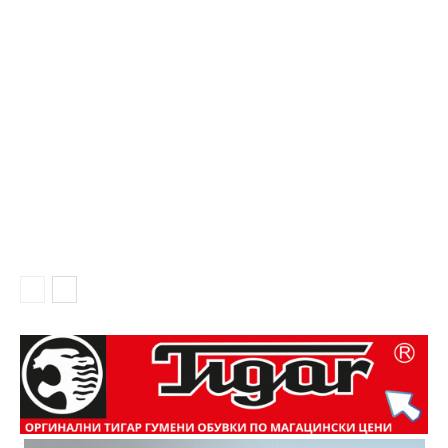
АГРО ВЕСТИ
Државно земјиште под закуп до 30 години —
аплицирајте правилно