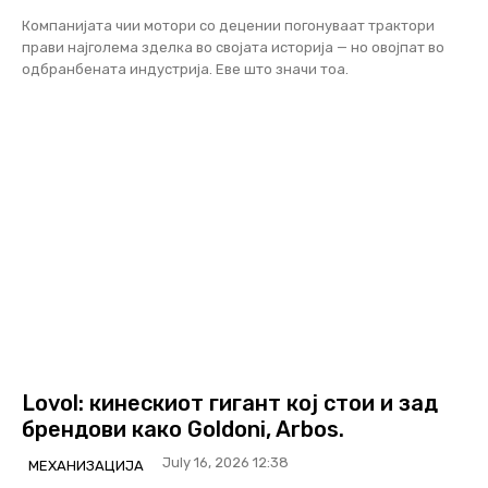
Компанијата чии мотори со децении погонуваат трактори
прави најголема зделка во својата историја — но овојпат во
одбранбената индустрија. Еве што значи тоа.
Lovol: кинескиот гигант кој стои и зад
брендови како Goldoni, Arbos.
July 16, 2026 12:38
МЕХАНИЗАЦИЈА