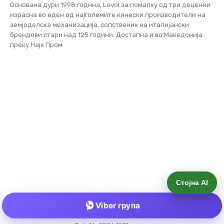
Основана дури 1998 година, Lovol за помалку од три децении
израсна во еден од најголемите кинески производители на
земјоделска механизација, сопственик на италијански
брендови стари над 125 години. Достапна и во Македонија
преку Најк Пром
Стојна AI
TAFE: индискиот гигант што победи во
Viber група
битка со AGCO