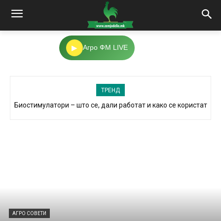
▶
Агро ФМ LIVE
ТРЕНД
Температури над 35°C – 20 грешки во земјоделството
АГРО СОВЕТИ