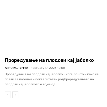
Проредување на плодови кај јаболко
АГРО КОЛУМНА
February 17, 2026 12:50
Проредување на плодови кај јаболко – кога, зошто и како се
прави за поголем и поквалитетен родПроредувањето на
плодови кај јаболкото е една од...