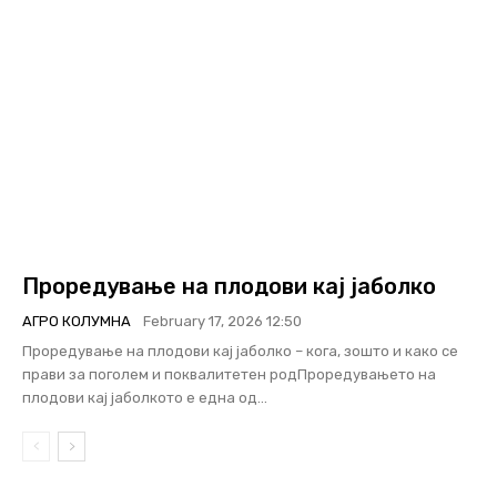
Проредување на плодови кај јаболко
АГРО КОЛУМНА
February 17, 2026 12:50
Проредување на плодови кај јаболко – кога, зошто и како се
прави за поголем и поквалитетен родПроредувањето на
плодови кај јаболкото е една од...