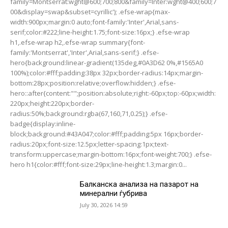
family=Montserrat:wght@600;700;800&family=Inter:wght@400;600;7
00&display=swap&subset=cyrillic'); .efse-wrap{max-
width:900px;margin:0 auto;font-family:'Inter',Arial,sans-
serif;color:#222;line-height:1.75;font-size:16px;} .efse-wrap
h1,.efse-wrap h2,.efse-wrap summary{font-
family:'Montserrat','Inter',Arial,sans-serif;} .efse-
hero{background:linear-gradient(135deg,#0A3D62 0%,#1565A0
100%);color:#fff;padding:38px 32px;border-radius:14px;margin-
bottom:28px;position:relative;overflow:hidden;} .efse-
hero::after{content:"";position:absolute;right:-60px;top:-60px;width:
220px;height:220px;border-
radius:50%;background:rgba(67,160,71,0.25);} .efse-
badge{display:inline-
block;background:#43A047;color:#fff;padding:5px 16px;border-
radius:20px;font-size:12.5px;letter-spacing:1px;text-
transform:uppercase;margin-bottom:16px;font-weight:700;} .efse-
hero h1{color:#fff;font-size:29px;line-height:1.3;margin:0...
Балканска анализа на пазарот на
минерални ѓубрива
July 30, 2026 14:59