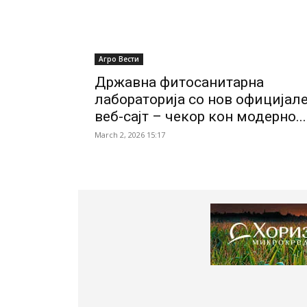
Агро Вести
Државна фитосанитарна
лабораторија со нов официјал
веб-сајт – чекор кон модерно...
March 2, 2026 15:17