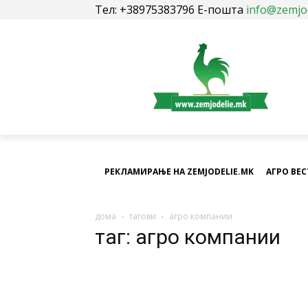
Тел: +38975383796 Е-пошта
info@zemjo
РЕКЛАМИРАЊЕ НА ZEMJODELIE.MK
АГРО ВЕ
дома
тагови
агро компании
таг: агро компании