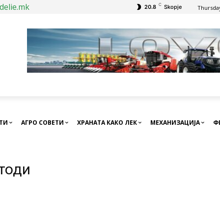
delie.mk
C
20.8
Skopje
Thursday
СТИ
АГРО СОВЕТИ
ХРАНАТА КАКО ЛЕК
МЕХАНИЗАЦИЈА
Ф
тоди