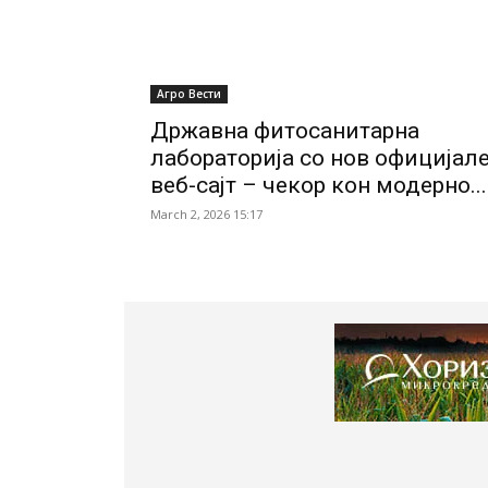
Агро Вести
Државна фитосанитарна
лабораторија со нов официјал
веб-сајт – чекор кон модерно...
March 2, 2026 15:17