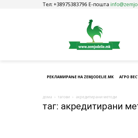
Тел: +38975383796 Е-пошта
info@zemjo
РЕКЛАМИРАЊЕ НА ZEMJODELIE.MK
АГРО ВЕ
дома
тагови
акредитирани методи
таг: акредитирани ме