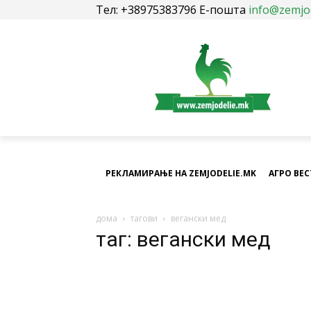
Тел: +38975383796 Е-пошта
info@zemjo
РЕКЛАМИРАЊЕ НА ZEMJODELIE.MK
АГРО ВЕ
дома
тагови
вегански мед
таг: вегански мед