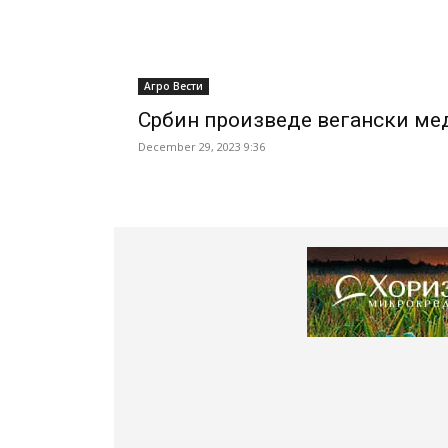
Агро Вести
Србин произведе вегански ме
December 29, 2023 9:36