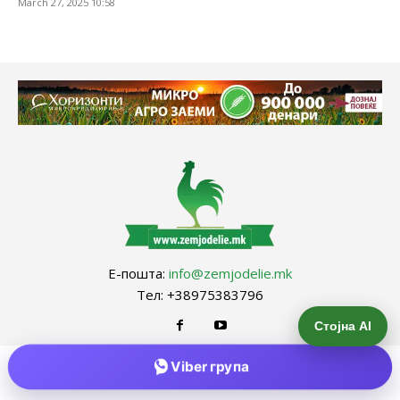
March 27, 2025 10:58
Е-пошта:
info@zemjodelie.mk
Тел: +38975383796
Стојна AI
Viber група