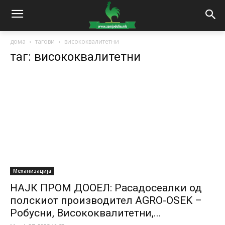
дома
тагови
висококвалитетни
таг: висококвалитетни
Механизација
НАЈК ПРОМ ДООЕЛ: Расадосеалки од
полскиот производител AGRO-OSEK –
Робусни, Висококвалитетни,...