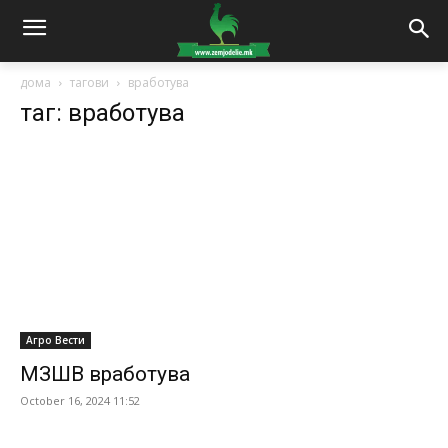
дома
тагови
вработува
таг: вработува
Агро Вести
МЗШВ вработува
October 16, 2024 11:52