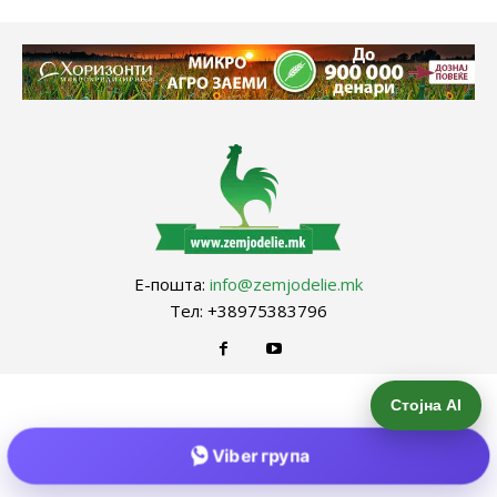
Е-пошта:
info@zemjodelie.mk
Тел: +38975383796
Стојна AI
Viber група