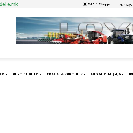
delie.mk
C
34.1
Skopje
Sunday, 
СТИ
АГРО СОВЕТИ
ХРАНАТА КАКО ЛЕК
МЕХАНИЗАЦИЈА
Ф