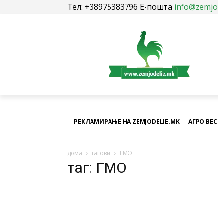
Тел: +38975383796 Е-пошта
info@zemjo
РЕКЛАМИРАЊЕ НА ZEMJODELIE.MK
АГРО ВЕ
дома
тагови
ГМО
таг: ГМО