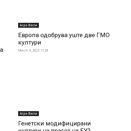
Агро Вести
Европа одобрува уште две ГМО
култури
а
March 6, 2023 11:28
Агро Вести
Генетски модифицирани
култури на прагот на ЕУ?