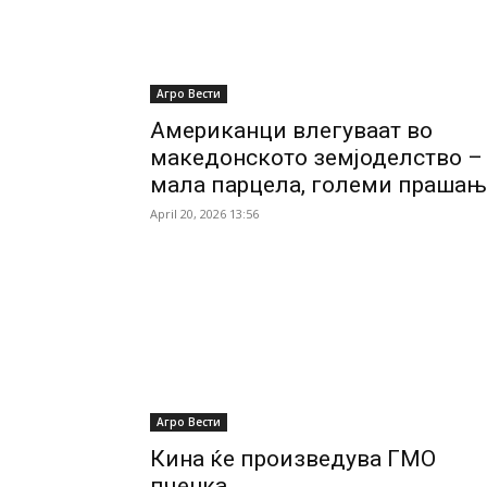
Агро Вести
Американци влегуваат во
македонското земјоделство –
мала парцела, големи прашањ
April 20, 2026 13:56
Агро Вести
Кина ќе произведува ГМО
пченка