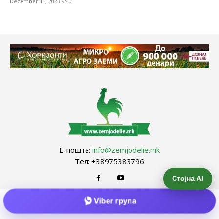
December 11, 2023 9:40
Е-пошта:
info@zemjodelie.mk
Тел: +38975383796
Стојна AI
Viber група