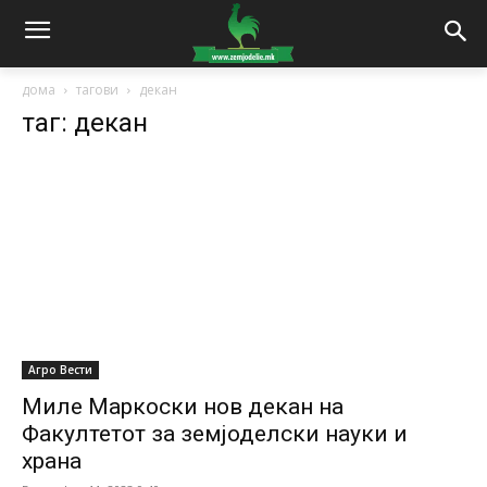
дома
тагови
декан
таг: декан
Агро Вести
Миле Маркоски нов декан на
Факултетот за земјоделски науки и
храна