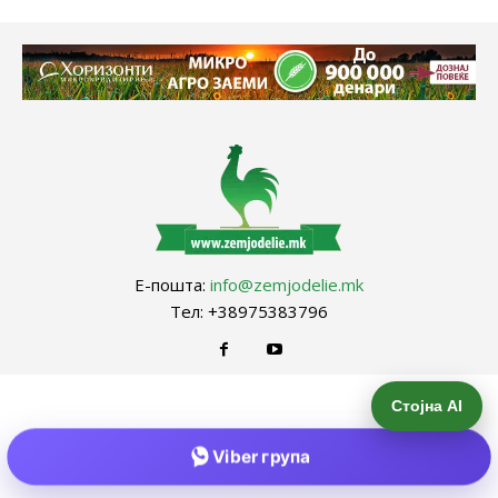
Е-пошта:
info@zemjodelie.mk
Тел: +38975383796
Стојна AI
Viber група