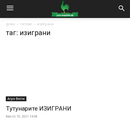
дома
тагови
изиграни
таг: изиграни
Агро Вести
Тутунарите ИЗИГРАНИ
March 19, 2021 14:08