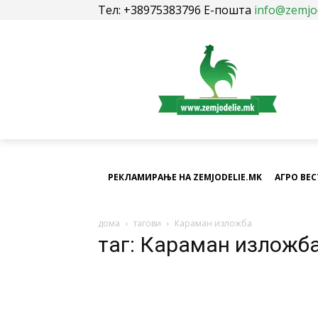
Тел: +38975383796 Е-пошта
info@zemjo
РЕКЛАМИРАЊЕ НА ZEMJODELIE.MK
АГРО ВЕ
дома
тагови
Караман изложба
таг: Караман изложб