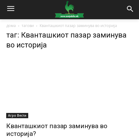
дома
тагови
Кванташкиот пазар заминува во историја
таг: Кванташкиот пазар заминува
во историја
Агро Вести
Кванташкиот пазар заминува во
историја?