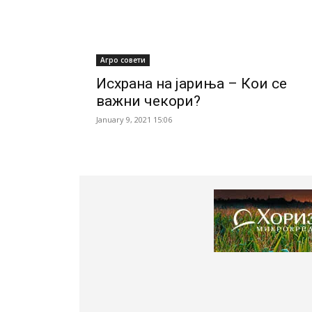
Агро совети
Исхрана на јариња – Кои се
важни чекори?
January 9, 2021 15:06