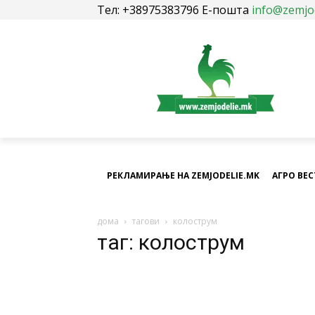
Тел: +38975383796 Е-пошта
info@zemjo
РЕКЛАМИРАЊЕ НА ZEMJODELIE.MK
АГРО ВЕ
дома
тагови
колострум
таг: колострум