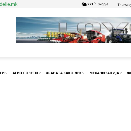
delie.mk
C
27.1
Skopje
Thursday
СТИ
АГРО СОВЕТИ
ХРАНАТА КАКО ЛЕК
МЕХАНИЗАЦИЈА
Ф