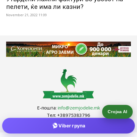
пелети, ќе има ли казни?
November 21, 2022 11:09
Е-пошта:
info@zemjodelie.mk
Стојна AI
Тел: +38975383796
Viber група