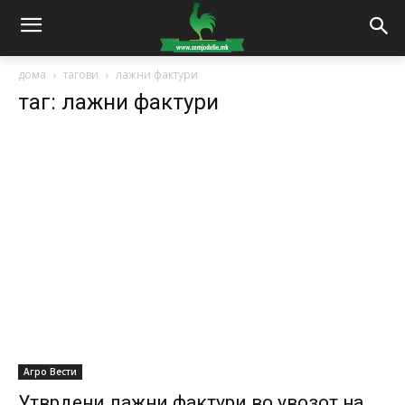
дома
тагови
лажни фактури
таг: лажни фактури
Агро Вести
Утврдени лажни фактури во увозот на