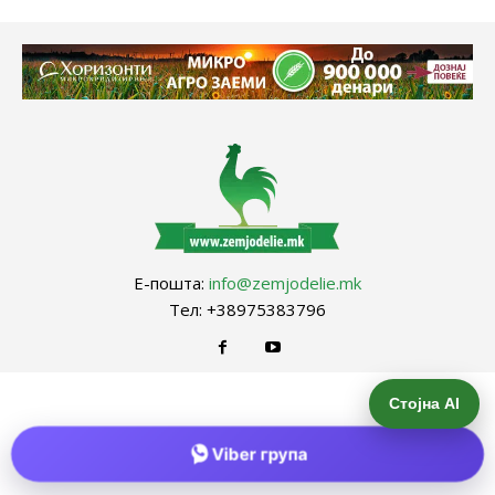
Е-пошта:
info@zemjodelie.mk
Тел: +38975383796
Стојна AI
Viber група