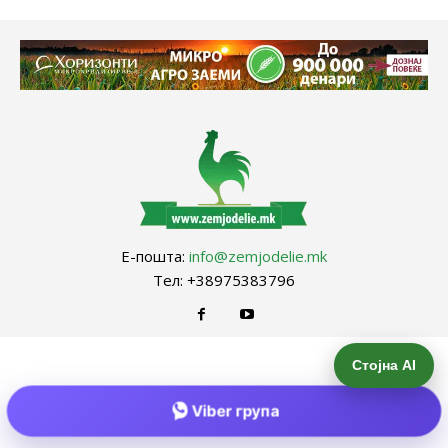
Е-пошта:
info@zemjodelie.mk
Тел: +38975383796
Стојна AI
Viber група