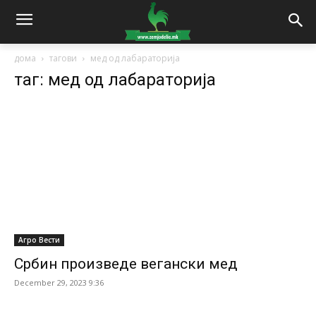
дома
тагови
мед од лабараторија
таг: мед од лабараторија
Агро Вести
Србин произведе вегански мед
December 29, 2023 9:36