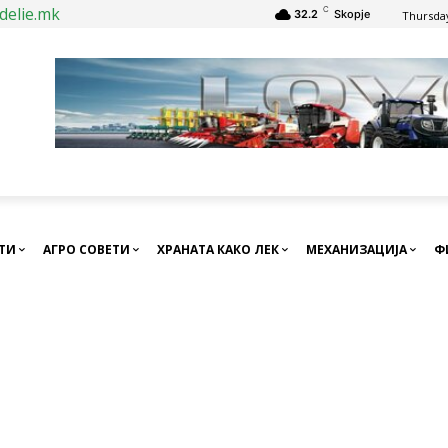
delie.mk
C
32.2
Skopje
Thursday
СТИ
АГРО СОВЕТИ
ХРАНАТА КАКО ЛЕК
МЕХАНИЗАЦИЈА
Ф