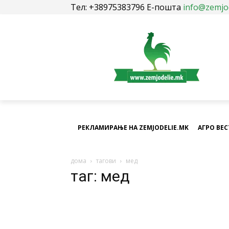
Тел: +38975383796 Е-пошта
info@zemjo
РЕКЛАМИРАЊЕ НА ZEMJODELIE.MK
АГРО ВЕ
дома
тагови
мед
таг: мед