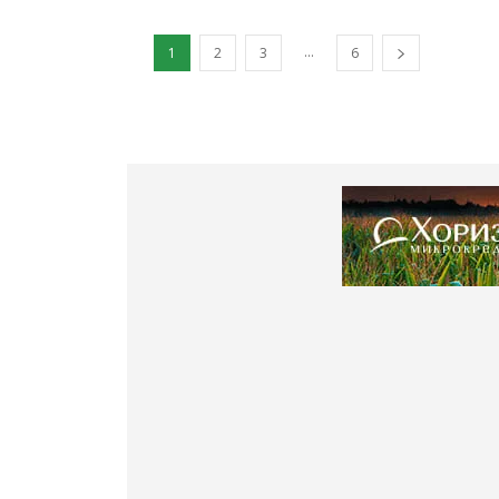
...
1
2
3
6