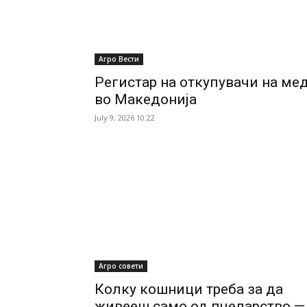
Агро Вести
Регистар на откупувачи на ме
во Македонија
July 9, 2026 10:22
Агро совети
Колку кошници треба за да
живееш само од пчеларство —