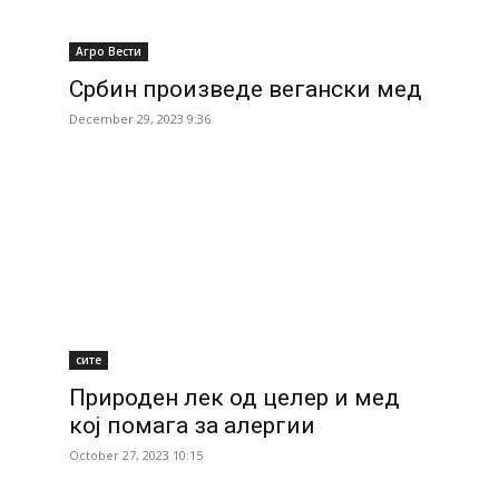
Агро Вести
Србин произведе вегански мед
December 29, 2023 9:36
сите
Природен лек од целер и мед
кој помага за алергии
October 27, 2023 10:15