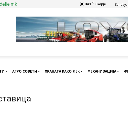
delie.mk
C
34.1
Skopje
Sunday, 
СТИ
АГРО СОВЕТИ
ХРАНАТА КАКО ЛЕК
МЕХАНИЗАЦИЈА
Ф
аставица