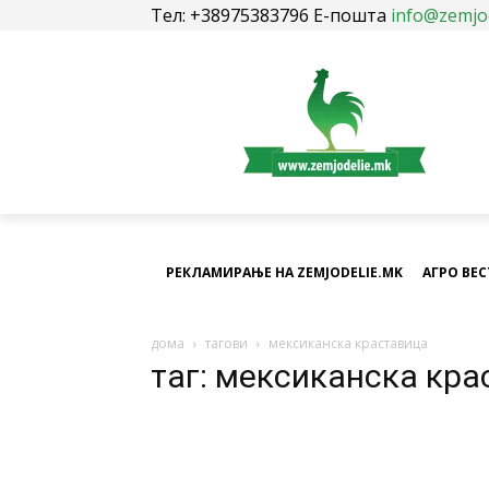
Тел: +38975383796 Е-пошта
info@zemjo
РЕКЛАМИРАЊЕ НА ZEMJODELIE.MK
АГРО ВЕ
дома
тагови
мексиканска краставица
таг: мексиканска кр