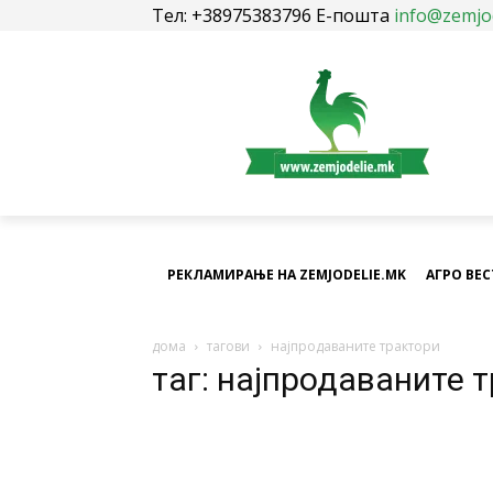
Тел: +38975383796 Е-пошта
info@zemjo
РЕКЛАМИРАЊЕ НА ZEMJODELIE.MK
АГРО ВЕ
дома
тагови
најпродаваните трактори
таг: најпродаваните 