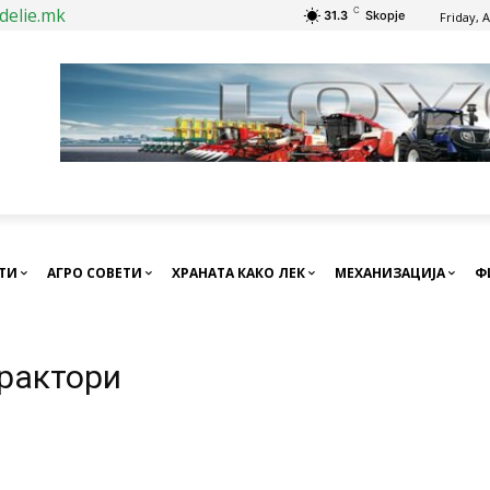
delie.mk
C
31.3
Skopje
Friday, 
СТИ
АГРО СОВЕТИ
ХРАНАТА КАКО ЛЕК
МЕХАНИЗАЦИЈА
Ф
трактори