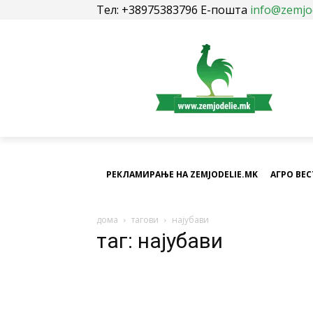
Тел: +38975383796 Е-пошта
info@zemjo
РЕКЛАМИРАЊЕ НА ZEMJODELIE.MK
АГРО ВЕ
дома
тагови
најубави
таг: најубави