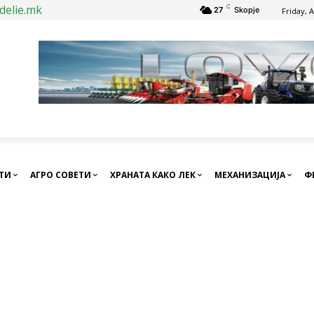
delie.mk
C
27
Skopje
Friday, 
СТИ
АГРО СОВЕТИ
ХРАНАТА КАКО ЛЕК
МЕХАНИЗАЦИЈА
Ф