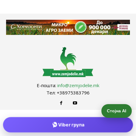
Е-пошта:
info@zemjodelie.mk
Тел: +38975383796
Стојна AI
Viber група