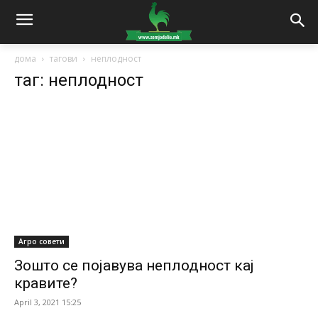
дома
тагови
неплодност
таг: неплодност
Агро совети
Зошто се појавува неплодност кај
кравите?
April 3, 2021 15:25