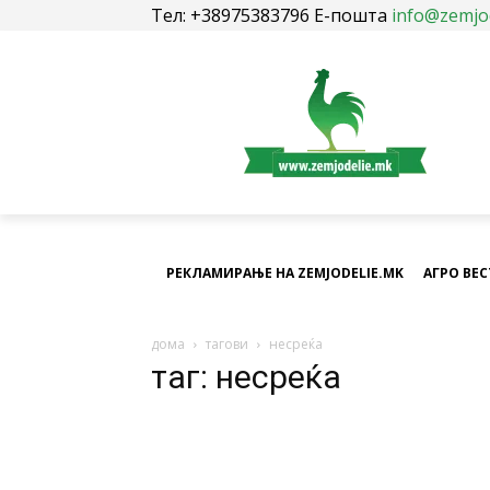
Тел: +38975383796 Е-пошта
info@zemjo
РЕКЛАМИРАЊЕ НА ZEMJODELIE.MK
АГРО ВЕ
дома
тагови
несреќа
таг: несреќа