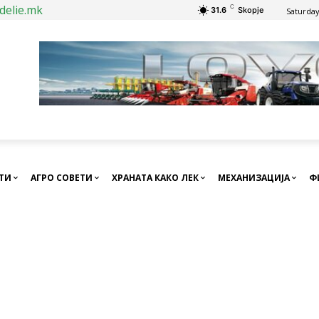
delie.mk
C
31.6
Skopje
Saturday
СТИ
АГРО СОВЕТИ
ХРАНАТА КАКО ЛЕК
МЕХАНИЗАЦИЈА
Ф