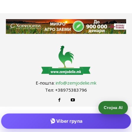
Е-пошта:
info@zemjodelie.mk
Тел: +38975383796
Стојна AI
Viber група