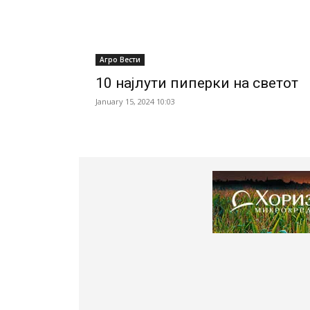
Агро Вести
10 најлути пиперки на светот
January 15, 2024 10:03