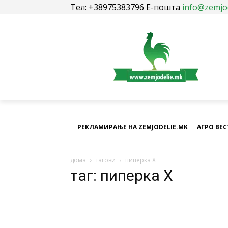
Тел: +38975383796 Е-пошта
info@zemjo
РЕКЛАМИРАЊЕ НА ZEMJODELIE.MK
АГРО ВЕ
дома
тагови
пиперка Х
таг: пиперка Х