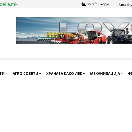
delie.mk
C
35.3
Skopje
Saturday
СТИ
АГРО СОВЕТИ
ХРАНАТА КАКО ЛЕК
МЕХАНИЗАЦИЈА
Ф