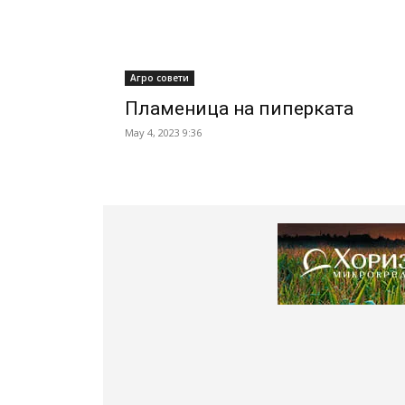
Агро совети
Пламеница на пиперката
May 4, 2023 9:36