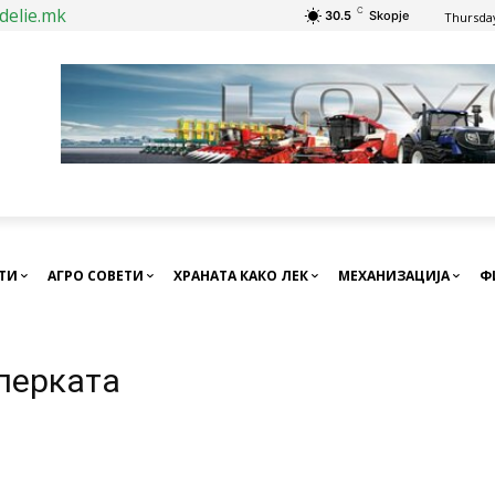
delie.mk
C
30.5
Skopje
Thursday
СТИ
АГРО СОВЕТИ
ХРАНАТА КАКО ЛЕК
МЕХАНИЗАЦИЈА
Ф
иперката