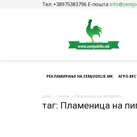
Тел: +38975383796 Е-пошта
info@zemjo
РЕКЛАМИРАЊЕ НА ZEMJODELIE.MK
АГРО ВЕ
дома
тагови
Пламеница на пиперката
таг: Пламеница на п