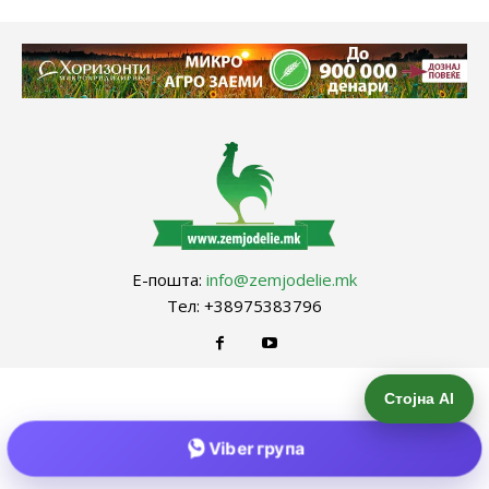
Е-пошта:
info@zemjodelie.mk
Тел: +38975383796
Стојна AI
Viber група