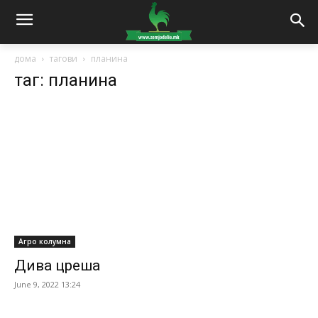
дома
тагови
планина
таг: планина
Агро колумна
Дива цреша
June 9, 2022 13:24