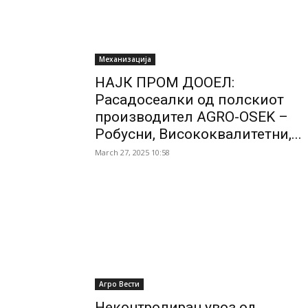
Механизација
НАЈК ПРОМ ДООЕЛ:
Расадосеалки од полскиот
производител AGRO-OSEK –
Робусни, Висококвалитетни,...
March 27, 2025 10:58
Агро Вести
Неконтролиран увоз од