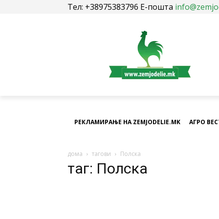
Тел: +38975383796 Е-пошта
info@zemjo
РЕКЛАМИРАЊЕ НА ZEMJODELIE.MK
АГРО ВЕ
дома
тагови
Полска
таг: Полска