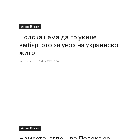
Агро Вести
Полска нема да го укине
ембаргото за увоз на украинско
жито
September 14, 2023 7:52
Агро Вести
Наместо јаглен, во Полска се