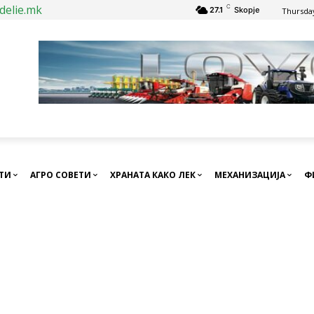
delie.mk
C
27.1
Skopje
Thursday
СТИ
АГРО СОВЕТИ
ХРАНАТА КАКО ЛЕК
МЕХАНИЗАЦИЈА
Ф